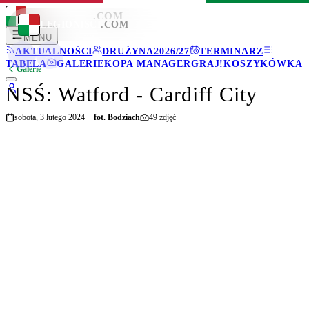
LEGIONISCI
.COM
LEGIONISCI
.COM
MENU
AKTUALNOŚCI
DRUŻYNA
2026/27
TERMINARZ
TABELA
GALERIE
KOPA MANAGER
GRAJ!
KOSZYKÓWKA
Galerie
NSŚ: Watford - Cardiff City
sobota, 3 lutego 2024
fot.
Bodziach
49
zdjęć