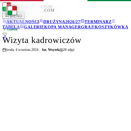
LEGIONISCI
.COM
LEGIONISCI
.COM
MENU
AKTUALNOŚCI
DRUŻYNA
2026/27
TERMINARZ
TABELA
GALERIE
KOPA MANAGER
GRAJ!
KOSZYKÓWKA
Galerie
Wizyta kadrowiczów
środa, 4 września 2024
fot.
Woytek
26
zdjęć