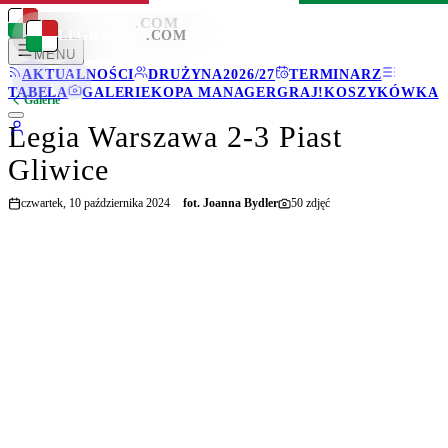
LEGIONISCI
.COM
LEGIONISCI
.COM
MENU
AKTUALNOŚCI
DRUŻYNA
2026/27
TERMINARZ
TABELA
GALERIE
KOPA MANAGER
GRAJ!
KOSZYKÓWKA
Galerie
Legia Warszawa 2-3 Piast
Gliwice
czwartek, 10 października 2024
fot.
Joanna Bydler
50
zdjęć