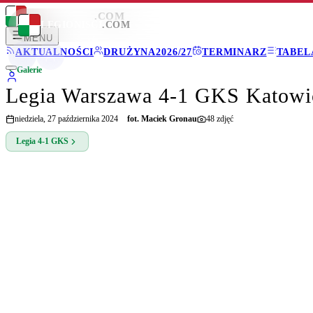
LEGIONISCI
.COM
LEGIONISCI
.COM
MENU
AKTUALNOŚCI
DRUŻYNA
2026/27
TERMINARZ
TABEL
Galerie
Legia Warszawa 4-1 GKS Katowi
niedziela, 27 października 2024
fot.
Maciek Gronau
48
zdjęć
Legia
4-1
GKS