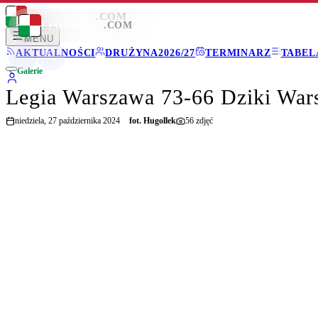
LEGIONISCI
.COM
LEGIONISCI
.COM
MENU
AKTUALNOŚCI
DRUŻYNA
2026/27
TERMINARZ
TABEL
Galerie
Legia Warszawa 73-66 Dziki War
niedziela, 27 października 2024
fot.
Hugollek
56
zdjęć