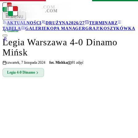
LEGIONISCI
.COM
LEGIONISCI
.COM
MENU
AKTUALNOŚCI
DRUŻYNA
2026/27
TERMINARZ
TABELA
GALERIE
KOPA MANAGER
GRAJ!
KOSZYKÓWKA
Galerie
Legia Warszawa 4-0 Dinamo
Mińsk
czwartek, 7 listopada 2024
fot.
Mishka
91
zdjęć
Legia
4-0
Dinamo