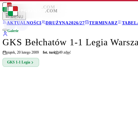
LEGIONISCI
.COM
LEGIONISCI
.COM
MENU
AKTUALNOŚCI
DRUŻYNA
2026/27
TERMINARZ
TABEL
Galerie
GKS Bełchatów 1-1 Legia Warsz
piątek, 20 lutego 2009
fot.
turi
49
zdjęć
GKS
1-1
Legia