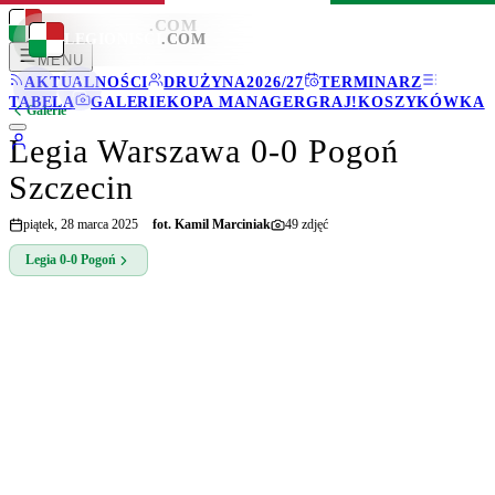
LEGIONISCI
.COM
LEGIONISCI
.COM
MENU
AKTUALNOŚCI
DRUŻYNA
2026/27
TERMINARZ
TABELA
GALERIE
KOPA MANAGER
GRAJ!
KOSZYKÓWKA
Galerie
Legia Warszawa 0-0 Pogoń
Szczecin
piątek, 28 marca 2025
fot.
Kamil Marciniak
49
zdjęć
Legia
0-0
Pogoń