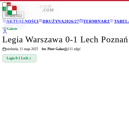
LEGIONISCI
.COM
LEGIONISCI
.COM
MENU
AKTUALNOŚCI
DRUŻYNA
2026/27
TERMINARZ
TABEL
Galerie
Legia Warszawa 0-1 Lech Poznań
niedziela, 11 maja 2025
fot.
Piotr Galas
111
zdjęć
Legia
0-1
Lech