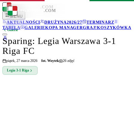
LEGIONISCI
.COM
LEGIONISCI
.COM
MENU
AKTUALNOŚCI
DRUŻYNA
2026/27
TERMINARZ
TABELA
GALERIE
KOPA MANAGER
GRAJ!
KOSZYKÓWKA
Galerie
Sparing: Legia Warszawa 3-1
Riga FC
piątek, 27 marca 2026
fot.
Woytek
26
zdjęć
Legia
3-1
Riga