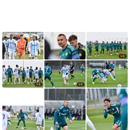
1
1
1