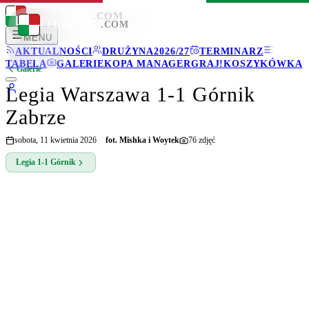
LEGIONISCI
.COM
LEGIONISCI
.COM
MENU
AKTUALNOŚCI
DRUŻYNA
2026/27
TERMINARZ
TABELA
GALERIE
KOPA MANAGER
GRAJ!
KOSZYKÓWKA
Galerie
Legia Warszawa 1-1 Górnik
Zabrze
sobota, 11 kwietnia 2026
fot.
Mishka i Woytek
76
zdjęć
Legia
1-1
Górnik