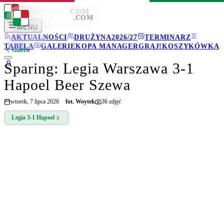
LEGIONISCI
.COM
LEGIONISCI
.COM
MENU
AKTUALNOŚCI
DRUŻYNA
2026/27
TERMINARZ
TABELA
GALERIE
KOPA MANAGER
GRAJ!
KOSZYKÓWKA
Galerie
Sparing: Legia Warszawa 3-1
Hapoel Beer Szewa
wtorek, 7 lipca 2026
fot.
Woytek
36
zdjęć
Legia
3-1
Hapoel