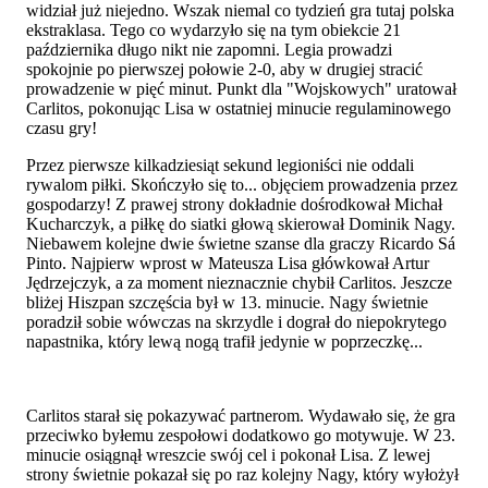
widział już niejedno. Wszak niemal co tydzień gra tutaj polska
ekstraklasa. Tego co wydarzyło się na tym obiekcie 21
października długo nikt nie zapomni. Legia prowadzi
spokojnie po pierwszej połowie 2-0, aby w drugiej stracić
prowadzenie w pięć minut. Punkt dla "Wojskowych" uratował
Carlitos, pokonując Lisa w ostatniej minucie regulaminowego
czasu gry!
Przez pierwsze kilkadziesiąt sekund legioniści nie oddali
rywalom piłki. Skończyło się to... objęciem prowadzenia przez
gospodarzy! Z prawej strony dokładnie dośrodkował Michał
Kucharczyk, a piłkę do siatki głową skierował Dominik Nagy.
Niebawem kolejne dwie świetne szanse dla graczy Ricardo Sá
Pinto. Najpierw wprost w Mateusza Lisa główkował Artur
Jędrzejczyk, a za moment nieznacznie chybił Carlitos. Jeszcze
bliżej Hiszpan szczęścia był w 13. minucie. Nagy świetnie
poradził sobie wówczas na skrzydle i dograł do niepokrytego
napastnika, który lewą nogą trafił jedynie w poprzeczkę...
Carlitos starał się pokazywać partnerom. Wydawało się, że gra
przeciwko byłemu zespołowi dodatkowo go motywuje. W 23.
minucie osiągnął wreszcie swój cel i pokonał Lisa. Z lewej
strony świetnie pokazał się po raz kolejny Nagy, który wyłożył