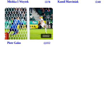
Mishka I Woytek
Kamil Marciniak
78
40
112
Piotr Galas
112