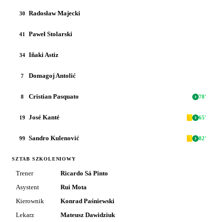
Radosław Majecki
30
Paweł Stolarski
41
Iñaki Astiz
34
Domagoj Antolić
7
Cristian Pasquato
8
78
'
José Kanté
19
65
'
Sandro Kulenović
99
82
'
SZTAB SZKOLENIOWY
Trener
Ricardo Sá Pinto
Asystent
Rui Mota
Kierownik
Konrad Paśniewski
Lekarz
Mateusz Dawidziuk