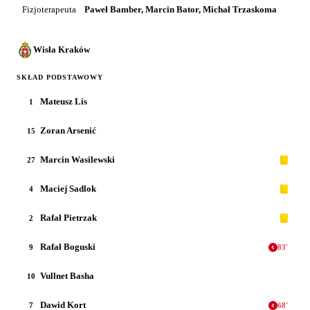
Fizjoterapeuta
Paweł Bamber, Marcin Bator, Michał Trzaskoma
Wisła Kraków
SKŁAD PODSTAWOWY
Mateusz Lis
1
Zoran Arsenić
15
Marcin Wasilewski
27
Maciej Sadlok
4
Rafał Pietrzak
2
Rafał Boguski
9
83
'
Vullnet Basha
10
Dawid Kort
7
68
'