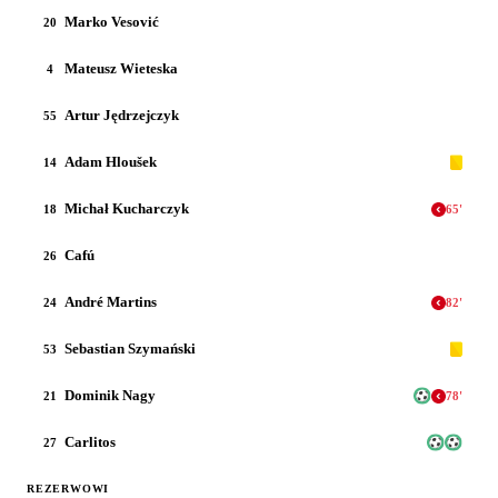
Marko Vesović
20
Mateusz Wieteska
4
Artur Jędrzejczyk
55
Adam Hloušek
14
Michał Kucharczyk
18
65
'
Cafú
26
André Martins
24
82
'
Sebastian Szymański
53
Dominik Nagy
21
78
'
Carlitos
27
REZERWOWI