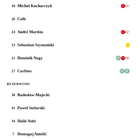
Michał Kucharczyk
18
65
'
Cafú
26
André Martins
24
82
'
Sebastian Szymański
53
Dominik Nagy
21
78
'
Carlitos
27
REZERWOWI
Radosław Majecki
30
Paweł Stolarski
41
Iñaki Astiz
34
Domagoj Antolić
7