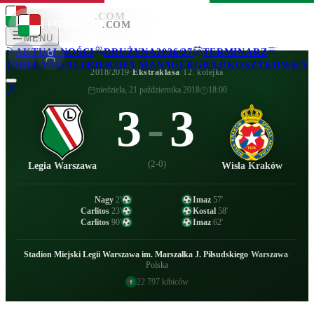
LEGIONISCI
.COM
LEGIONISCI
.COM
MENU
AKTUALNOŚCI
DRUŻYNA
2026/27
TERMINARZ
TABELA
GALERIE
KOPA MANAGER
GRAJ!
KOSZYKÓWKA
2018/2019
·
Ekstraklasa
·
12. kolejka
niedziela, 21 października 2018
18:00
3
-
3
(
2-0
)
Legia Warszawa
Wisła Kraków
Nagy
2
'
Imaz
57
'
Carlitos
23
'
Kostal
58
'
Carlitos
90
'
Imaz
62
'
Stadion Miejski Legii Warszawa im. Marszałka J. Piłsudskiego
·
Warszawa
·
Polska
22 797
kibiców