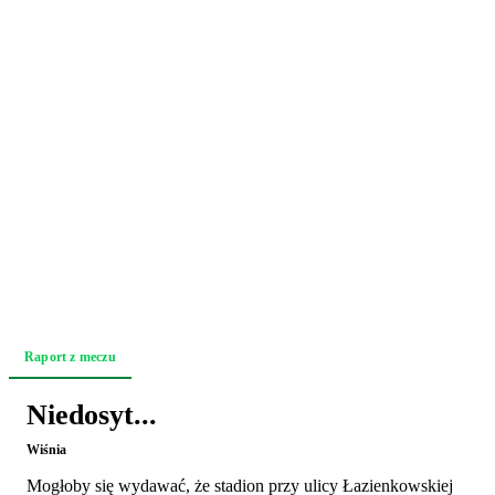
Raport z meczu
Relacja z trybun
Akcja po akcji
Zapowiedź
Niedosyt...
Wiśnia
Mogłoby się wydawać, że stadion przy ulicy Łazienkowskiej