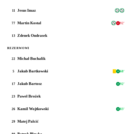
Jesus Imaz
11
Martin Kostal
77
92
'
Zdenek Ondrasek
13
REZERWOWI
Michał Buchalik
22
Jakub Bartkowski
5
68
'
Jakub Bartosz
17
92
'
Paweł Brożek
23
Kamil Wojtkowski
26
83
'
Matej Palcić
29
Patryk Plewka