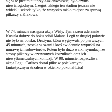
się w te pięć minut przy Łazienkowskiej było czymś
niewiarogodnym. Czegoś takiego ten stadion jeszcze nie
widział i szkoda tylko, że wszystko miało miejsce za sprawą
piłkarzy z Krakowa.
W 74. minucie następna akcja Wisły. Tym razem uderzenie
Kostala dobrze do boku odbił Malarz. Legii w drugiej połowie
nie było na boisku. Drużyna, która wygrywała po pierwszych
45 minutach, została w szatni i ktoś ewidentnie wypuścił na
murawę ich sobowtórów. Potem było dużo walki, symulacji ze
strony piłkarzy w czerwonych koszulkach oraz ich
niewytłumaczalnych kontuzji. W 90. minucie rozpaczliwa
akcja Legii. Carlitos dostał piłkę w pole karnym i
fantastycznym strzałem w okienko pokonał Lisa!