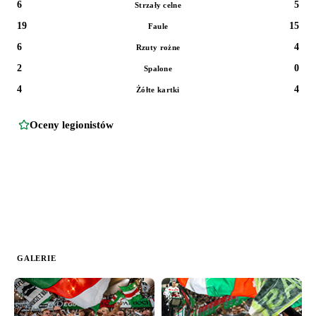
6
5
Strzały celne
19
15
Faule
6
4
Rzuty rożne
2
0
Spalone
4
4
Żółte kartki
Oceny legionistów
GALERIE