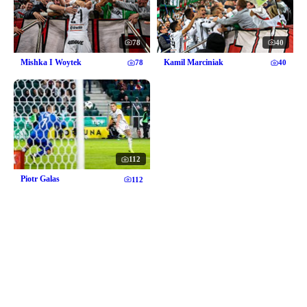
78
40
Mishka I Woytek
Kamil Marciniak
78
40
112
Piotr Galas
112