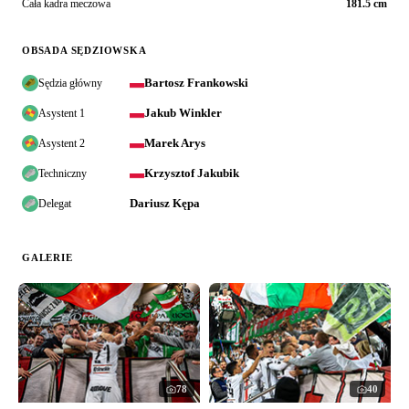
Cała kadra meczowa
181.5 cm
OBSADA SĘDZIOWSKA
Bartosz Frankowski
Sędzia główny
Jakub Winkler
Asystent 1
Marek Arys
Asystent 2
Krzysztof Jakubik
Techniczny
Dariusz Kępa
Delegat
GALERIE
78
40