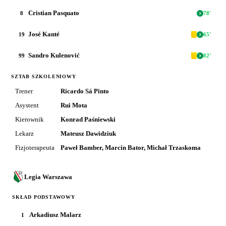
Cristian Pasquato
8
78
'
José Kanté
19
65
'
Sandro Kulenović
99
82
'
SZTAB SZKOLENIOWY
Trener
Ricardo Sá Pinto
Asystent
Rui Mota
Kierownik
Konrad Paśniewski
Lekarz
Mateusz Dawidziuk
Fizjoterapeuta
Paweł Bamber, Marcin Bator, Michał Trzaskoma
Legia Warszawa
SKŁAD PODSTAWOWY
Arkadiusz Malarz
1