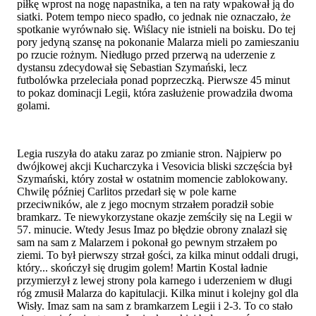
piłkę wprost na nogę napastnika, a ten na raty wpakował ją do
siatki. Potem tempo nieco spadło, co jednak nie oznaczało, że
spotkanie wyrównało się. Wiślacy nie istnieli na boisku. Do tej
pory jedyną szansę na pokonanie Malarza mieli po zamieszaniu
po rzucie rożnym. Niedługo przed przerwą na uderzenie z
dystansu zdecydował się Sebastian Szymański, lecz
futbolówka przeleciała ponad poprzeczką. Pierwsze 45 minut
to pokaz dominacji Legii, która zasłużenie prowadziła dwoma
golami.
Legia ruszyła do ataku zaraz po zmianie stron. Najpierw po
dwójkowej akcji Kucharczyka i Vesovicia bliski szczęścia był
Szymański, który został w ostatnim momencie zablokowany.
Chwilę później Carlitos przedarł się w pole karne
przeciwników, ale z jego mocnym strzałem poradził sobie
bramkarz. Te niewykorzystane okazje zemściły się na Legii w
57. minucie. Wtedy Jesus Imaz po błędzie obrony znalazł się
sam na sam z Malarzem i pokonał go pewnym strzałem po
ziemi. To był pierwszy strzał gości, za kilka minut oddali drugi,
który... skończył się drugim golem! Martin Kostal ładnie
przymierzył z lewej strony pola karnego i uderzeniem w długi
róg zmusił Malarza do kapitulacji. Kilka minut i kolejny gol dla
Wisły. Imaz sam na sam z bramkarzem Legii i 2-3. To co stało