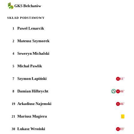
GKS Bełchatów
SKŁAD PODSTAWOWY
Paweł Lenarcik
1
Mateusz Szymorek
2
Seweryn Michalski
4
Michał Pawlik
5
Szymon Łapiński
7
61
'
Damian Hilbrycht
8
46
'
Arkadiusz Najemski
19
46
'
Mariusz Magiera
21
Łukasz Wroński
30
83
'