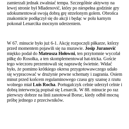
zamierzali jednak zwalniać tempa. Szczególnie aktywny na
lewej stronie był Mladenović, który po niespełna godzinie gry
udokumentował swoją dobrą grę strzelonym golem. Obrońca
znakomicie podłączył się do akcji i będąc w polu karnym
pokonał Lenarcika mocnym uderzeniem.
W 67. minucie było już 6-1. Akcję rozpoczęli piłkarze, którzy
przed momentem pojawili się na murawie.
Josip Juranović
miękko podał do
Mateusza Hołowni
, ten przytomnie wycofał
piłkę do Rosołka, a ten skomplementował hat-tricka. Goście
tego wieczoru prezentowali się naprawdę świetnie. Widać
było, że pomimo krótkiego okresu przygotowawczego udało
się wypracować w drużynie pewne schematy i zagrania. Osiem
minut przed końcem regulaminowego czasu gry szansę z rzutu
wolnego miał
Luis Rocha
. Portugalczyk celnie uderzył celnie i
dobrą interwencją popisał się Lenarcik. W 88. minucie po raz
pierwszy dobrze na linii zanotował Boruc, kiedy odbił mocną
próbę jednego z przeciwników.