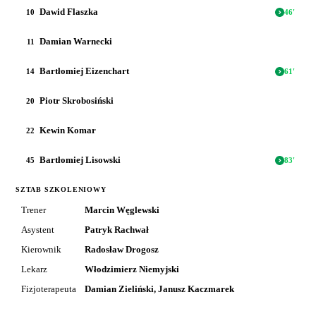
Dawid Flaszka
10
46
'
Damian Warnecki
11
Bartłomiej Eizenchart
14
61
'
Piotr Skrobosiński
20
Kewin Komar
22
Bartłomiej Lisowski
45
83
'
SZTAB SZKOLENIOWY
Trener
Marcin Węglewski
Asystent
Patryk Rachwał
Kierownik
Radosław Drogosz
Lekarz
Włodzimierz Niemyjski
Fizjoterapeuta
Damian Zieliński, Janusz Kaczmarek