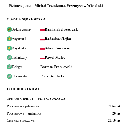
Fizjoterapeuta
Michał Trzaskoma, Przemysław Wielebski
OBSADA SĘDZIOWSKA
Damian Sylwestrzak
Sędzia główny
Radosław Siejka
Asystent 1
Adam Karasewicz
Asystent 2
Paweł Malec
Techniczny
Bartosz Frankowski
Delegat
Piotr Brodecki
Obserwator
INFO DODATKOWE
ŚREDNIA WIEKU LEGII WARSZAWA
Podstawowa jedenastka
26.64 lat
Podstawowa + zmiennicy
26 lat
Cała kadra meczowa
27.10 lat