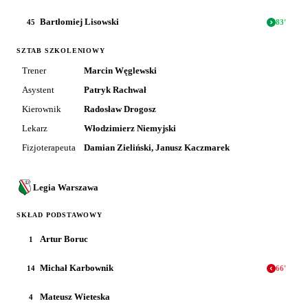
Bartłomiej Lisowski
45
83
'
SZTAB SZKOLENIOWY
Trener
Marcin Węglewski
Asystent
Patryk Rachwał
Kierownik
Radosław Drogosz
Lekarz
Włodzimierz Niemyjski
Fizjoterapeuta
Damian Zieliński, Janusz Kaczmarek
Legia Warszawa
SKŁAD PODSTAWOWY
Artur Boruc
1
Michał Karbownik
14
66
'
Mateusz Wieteska
4