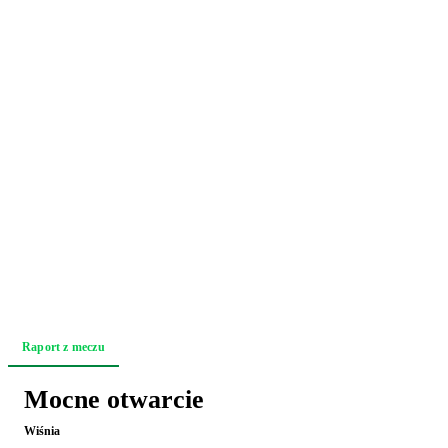
Raport z meczu
Akcja po akcji
Zapowiedź
Mocne otwarcie
Wiśnia