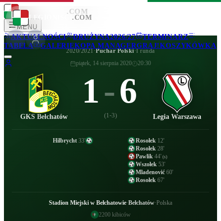
LEGIONISCI
.COM
LEGIONISCI
.COM
MENU
AKTUALNOŚCI
DRUŻYNA
2026/27
TERMINARZ
TABELA
GALERIE
KOPA MANAGER
GRAJ!
KOSZYKÓWKA
2020/2021
·
Puchar Polski
·
I runda
piątek, 14 sierpnia 2020
20:30
1
-
6
(
1-3
)
GKS Bełchatów
Legia Warszawa
Hilbrycht
33
'
Rosołek
12
'
Rosołek
28
'
Pawlik
44
'
(s)
Wszołek
53
'
Mladenović
60
'
Rosołek
67
'
Stadion Miejski w Bełchatowie
·
Bełchatów
·
Polska
2200
kibiców