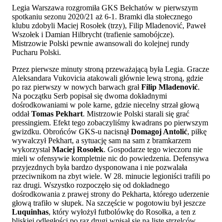
Legia Warszawa rozgromiła GKS Bełchatów w pierwszym
spotkaniu sezonu 2020/21 aż 6-1. Bramki dla stołecznego
klubu zdobyli Maciej Rosołek (trzy), Filip Mladenović, Paweł
Wszołek i Damian Hilbrycht (trafienie samobójcze).
Mistrzowie Polski pewnie awansowali do kolejnej rundy
Pucharu Polski.
Przez pierwsze minuty stroną przeważającą była Legia. Gracze
Aleksandara Vukovicia atakowali głównie lewą stroną, gdzie
po raz pierwszy w nowych barwach grał
Filip Mladenović
.
Na początku Serb popisał się dwoma dokładnymi
dośrodkowaniami w pole karne, gdzie niecelny strzał głową
oddał
Tomas Pekhart
. Mistrzowie Polski starali się grać
pressingiem. Efekt tego zobaczyliśmy kwadrans po pierwszym
gwizdku. Obrońców GKS-u nacisnął
Domagoj Antolić
, piłkę
wywalczył Pekhart, a sytuację sam na sam z bramkarzem
wykorzystał
Maciej Rosołek
. Gospodarze tego wieczoru nie
mieli w ofensywie kompletnie nic do powiedzenia. Defensywa
przyjezdnych była bardzo dysponowana i nie pozwalała
przeciwnikom na zbyt wiele. W 28. minucie legioniści trafili po
raz drugi. Wszystko rozpoczęło się od dokładnego
dośrodkowania z prawej strony do Pekharta, którego uderzenie
głową trafiło w słupek. Na szczęście w pogotowiu był jeszcze
Luquinhas
, który wyłożył futbolówkę do Rosołka, a ten z
bliskiej odległości po raz drugi wpisał się na listę strzelców.