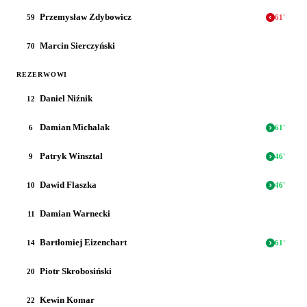
Przemysław Zdybowicz
59
61
'
Marcin Sierczyński
70
REZERWOWI
Daniel Niźnik
12
Damian Michalak
6
61
'
Patryk Winsztal
9
46
'
Dawid Flaszka
10
46
'
Damian Warnecki
11
Bartłomiej Eizenchart
14
61
'
Piotr Skrobosiński
20
Kewin Komar
22