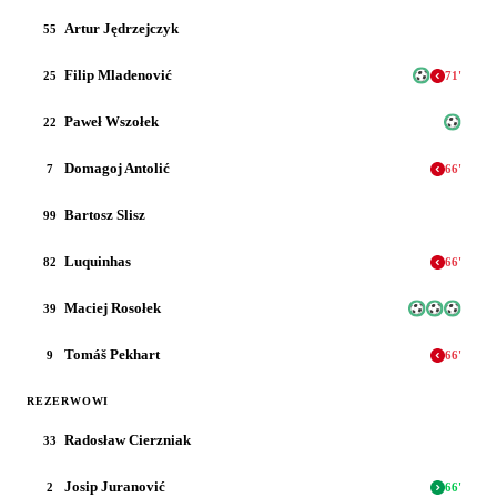
Artur Jędrzejczyk
55
Filip Mladenović
25
71
'
Paweł Wszołek
22
Domagoj Antolić
7
66
'
Bartosz Slisz
99
Luquinhas
82
66
'
Maciej Rosołek
39
Tomáš Pekhart
9
66
'
REZERWOWI
Radosław Cierzniak
33
Josip Juranović
2
66
'