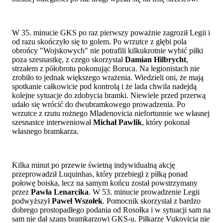
W 35. minucie GKS po raz pierwszy poważnie zagroził Legii i
od razu skończyło się to golem. Po wrzutce z głębi pola
obrońcy "Wojskowych" nie potrafili kilkukrotnie wybić piłki
poza szesnastkę, z czego skorzystał
Damian Hilbrycht
,
strzałem z półobrotu pokonując Boruca. Na legionistach nie
zrobiło to jednak większego wrażenia. Wiedzieli oni, że mają
spotkanie całkowicie pod kontrolą i że lada chwila nadejdą
kolejne sytuacje do zdobycia bramki. Niewiele przed przerwą
udało się wrócić do dwubramkowego prowadzenia. Po
wrzutce z rzutu rożnego Mladenovicia niefortunnie we własnej
szesnastce interweniował
Michał Pawlik
, który pokonał
własnego bramkarza.
Kilka minut po przewie świetną indywidualną akcję
przeprowadził Luquinhas, który przebiegł z piłką ponad
połowę boiska, lecz na samym końcu został powstrzymany
przez
Pawła Lenarcika
. W 53. minucie prowadzenie Legii
podwyższył
Paweł Wszołek
. Pomocnik skorzystał z bardzo
dobrego prostopadłego podania od Rosołka i w sytuacji sam na
sam nie dał szans bramkarzowi GKS-u. Piłkarze Vukovicia nie