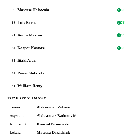
Mateusz Hołownia
3
66
'
Luís Rocha
16
71
'
André Martins
24
66
'
Kacper Kostorz
30
66
'
Iñaki Astiz
34
Paweł Stolarski
41
William Remy
44
SZTAB SZKOLENIOWY
Trener
Aleksandar Vuković
Asystent
Aleksandar Radunović
Kierownik
Konrad Paśniewski
Lekarz
Mateusz Dawidziuk