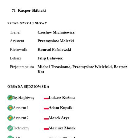
Kacper Skibicki
71
SZTAB SZKOLENIOWY
Trener
Czesław Michniewicz
Asystent
Przemysław Małecki
Kierownik
Konrad Paśniewski
Lekarz
Filip Latawiec
Fizjoterapeuta
Michał Trzaskoma, Przemysław Wielebski, Bartosz
Kot
OBSADA SĘDZIOWSKA
Łukasz Kuźma
Sędzia główny
Adam Kupsik
Asystent 1
Marek Arys
Asystent 2
Mariusz Złotek
Techniczny