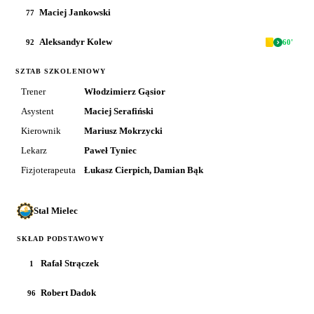
Maciej Jankowski
77
Aleksandyr Kolew
92
60
'
SZTAB SZKOLENIOWY
Trener
Włodzimierz Gąsior
Asystent
Maciej Serafiński
Kierownik
Mariusz Mokrzycki
Lekarz
Paweł Tyniec
Fizjoterapeuta
Łukasz Cierpich, Damian Bąk
Stal Mielec
SKŁAD PODSTAWOWY
Rafał Strączek
1
Robert Dadok
96