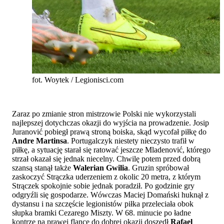
fot. Woytek / Legionisci.com
Zaraz po zmianie stron mistrzowie Polski nie wykorzystali
najlepszej dotychczas okazji do wyjścia na prowadzenie. Josip
Juranović pobiegł prawą stroną boiska, skąd wycofał piłkę do
Andre Martinsa
. Portugalczyk niestety nieczysto trafił w
piłkę, a sytuację starał się ratować jeszcze Mladenović, którego
strzał okazał się jednak niecelny. Chwilę potem przed dobrą
szansą stanął także
Walerian Gwilia
. Gruzin spróbował
zaskoczyć Strączka uderzeniem z okolic 20 metra, z którym
Strączek spokojnie sobie jednak poradził. Po godzinie gry
odgryźli się gospodarze. Wówczas Maciej Domański huknął z
dystansu i na szczęście legionistów piłka przeleciała obok
słupka bramki Cezarego Miszty. W 68. minucie po ładne
kontrze na prawej flance do dobrej okazji doszedł
Rafael