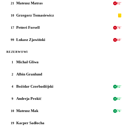
Mateusz Matras
21
82
'
Grzegorz Tomasiewicz
10
Petteri Forsell
17
76
'
Łukasz Zjawiński
99
60
'
REZERWOWI
Michał Gliwa
1
Albin Granlund
2
Bożidar Czorbadżijski
4
82
'
Andreja Prokić
9
82
'
Mateusz Mak
10
76
'
Kacper Sadłocha
19