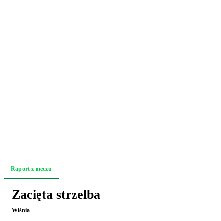
Raport z meczu
Akcja po akcji
Zapowiedź
Zacięta strzelba
Wiśnia