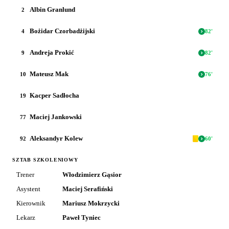
Albin Granlund
2
Bożidar Czorbadżijski
4
82
'
Andreja Prokić
9
82
'
Mateusz Mak
10
76
'
Kacper Sadłocha
19
Maciej Jankowski
77
Aleksandyr Kolew
92
60
'
SZTAB SZKOLENIOWY
Trener
Włodzimierz Gąsior
Asystent
Maciej Serafiński
Kierownik
Mariusz Mokrzycki
Lekarz
Paweł Tyniec