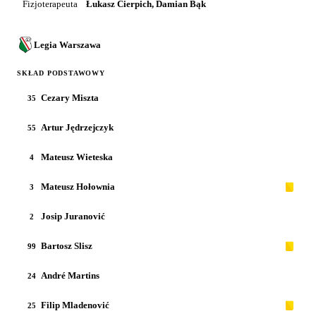
Fizjoterapeuta
Łukasz Cierpich, Damian Bąk
Legia Warszawa
SKŁAD PODSTAWOWY
Cezary Miszta
35
Artur Jędrzejczyk
55
Mateusz Wieteska
4
Mateusz Hołownia
3
Josip Juranović
2
Bartosz Slisz
99
André Martins
24
Filip Mladenović
25