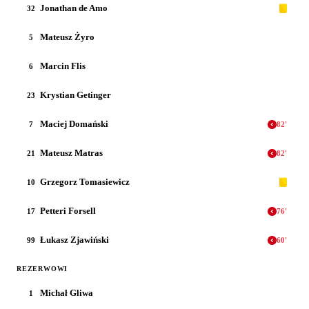
Jonathan de Amo
32
Mateusz Żyro
5
Marcin Flis
6
Krystian Getinger
23
Maciej Domański
7
82
'
Mateusz Matras
21
82
'
Grzegorz Tomasiewicz
10
Petteri Forsell
17
76
'
Łukasz Zjawiński
99
60
'
REZERWOWI
Michał Gliwa
1