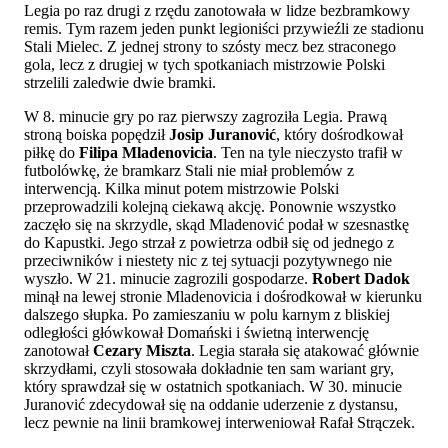
Legia po raz drugi z rzędu zanotowała w lidze bezbramkowy
remis. Tym razem jeden punkt legioniści przywieźli ze stadionu
Stali Mielec. Z jednej strony to szósty mecz bez straconego
gola, lecz z drugiej w tych spotkaniach mistrzowie Polski
strzelili zaledwie dwie bramki.
W 8. minucie gry po raz pierwszy zagroziła Legia. Prawą
stroną boiska popędził
Josip Juranović
, który dośrodkował
piłkę do
Filipa Mladenovicia
. Ten na tyle nieczysto trafił w
futbolówkę, że bramkarz Stali nie miał problemów z
interwencją. Kilka minut potem mistrzowie Polski
przeprowadzili kolejną ciekawą akcję. Ponownie wszystko
zaczęło się na skrzydle, skąd Mladenović podał w szesnastkę
do Kapustki. Jego strzał z powietrza odbił się od jednego z
przeciwników i niestety nic z tej sytuacji pozytywnego nie
wyszło. W 21. minucie zagrozili gospodarze.
Robert Dadok
minął na lewej stronie Mladenovicia i dośrodkował w kierunku
dalszego słupka. Po zamieszaniu w polu karnym z bliskiej
odległości główkował Domański i świetną interwencję
zanotował
Cezary Miszta
. Legia starała się atakować głównie
skrzydłami, czyli stosowała dokładnie ten sam wariant gry,
który sprawdzał się w ostatnich spotkaniach. W 30. minucie
Juranović zdecydował się na oddanie uderzenie z dystansu,
lecz pewnie na linii bramkowej interweniował Rafał Strączek.