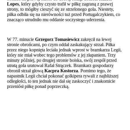
Lopes
, który gdyby czysto trafił w piłkę zagraną z prawej
strony, to mógłby cieszyć się ze strzelonego gola. Niestety,
piłka odbiła się na nierówności tuż przed Portugalczykiem, co
znacząco utrudniło mu oddanie soczystego uderzenia.
W 77. minucie
Grzegorz Tomasiewicz
zakręcił na lewej
stronie obrońcami, po czym oddał zaskakujący strzał. Piłka
przez niego kopnięta leciała jednak wprost w bramkarza Legii,
który nie miał wobec tego problemów z jej złapaniem. Trzy
minuty później, po drugiej stronie boiska, swój zespół przed
utratą gola uratował Rafał Strączek. Bramkarz gospodarzy
obronił strzał głową
Kacpra Kostorza
. Pomimo tego, że
napastnik Legii chciał pokonać golkipera rywali z najbliższej
odległości, to ten jednak nie dał się zaskoczyć i znakomicie
przeniósł piłkę ponad poprzeczką.