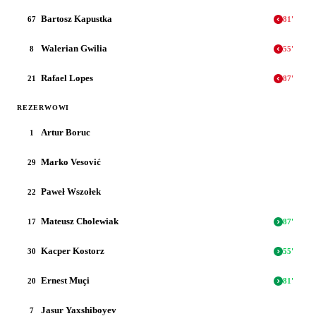
Bartosz Kapustka
67
81
'
Walerian Gwilia
8
55
'
Rafael Lopes
21
87
'
REZERWOWI
Artur Boruc
1
Marko Vesović
29
Paweł Wszołek
22
Mateusz Cholewiak
17
87
'
Kacper Kostorz
30
55
'
Ernest Muçi
20
81
'
Jasur Yaxshiboyev
7