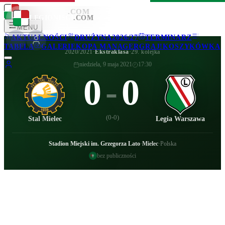
LEGIONISCI
.COM
LEGIONISCI
.COM
MENU
AKTUALNOŚCI
DRUŻYNA
2026/27
TERMINARZ
TABELA
GALERIE
KOPA MANAGER
GRAJ!
KOSZYKÓWKA
2020/2021
·
Ekstraklasa
·
29. kolejka
niedziela, 9 maja 2021
17:30
0
-
0
(
0-0
)
Stal Mielec
Legia Warszawa
Stadion Miejski im. Grzegorza Lato
·
Mielec
·
Polska
bez publiczności