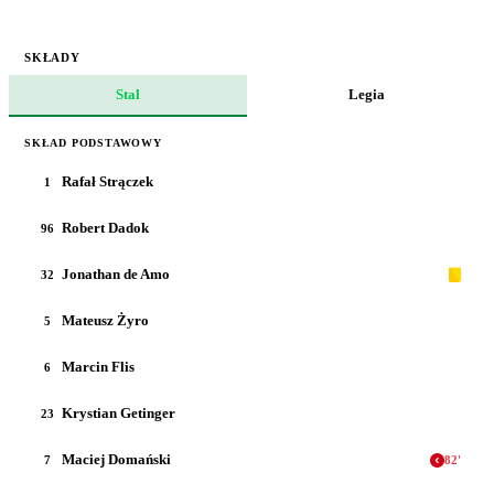
SKŁADY
Stal
Legia
SKŁAD PODSTAWOWY
Rafał Strączek
1
Robert Dadok
96
Jonathan de Amo
32
Mateusz Żyro
5
Marcin Flis
6
Krystian Getinger
23
Maciej Domański
7
82
'