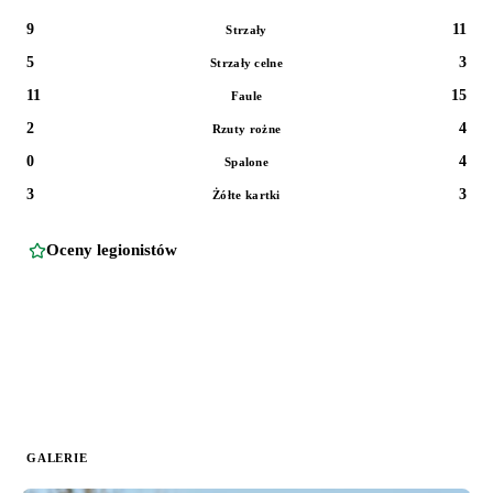
9
11
Strzały
5
3
Strzały celne
11
15
Faule
2
4
Rzuty rożne
0
4
Spalone
3
3
Żółte kartki
Oceny legionistów
GALERIE