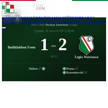
LEGIONISCI
.COM
LEGIONISCI
.COM
MENU
AKTUALNOŚCI
DRUŻYNA
2026/27
TERMINARZ
TABELA
GALERIE
KOPA MANAGER
GRAJ!
KOSZYKÓWKA
1967/1968
·
Puchar Intertoto
·
Grupa
piątek, 30 czerwca 1967
00:00
1
-
2
Boldklubben Frem
(
0-1
)
Legia Warszawa
Nielsen
67
'
Deyna
42
'
Korzeniowski
58
'