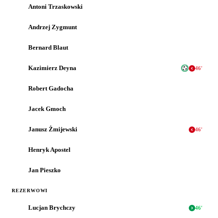
Antoni Trzaskowski
Andrzej Zygmunt
Bernard Blaut
Kazimierz Deyna
46
'
Robert Gadocha
Jacek Gmoch
Janusz Żmijewski
46
'
Henryk Apostel
Jan Pieszko
REZERWOWI
Lucjan Brychczy
46
'