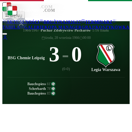
LEGIONISCI
.COM
LEGIONISCI
.COM
MENU
AKTUALNOŚCI
DRUŻYNA
2026/27
TERMINARZ
TABELA
GALERIE
KOPA MANAGER
GRAJ!
KOSZYKÓWKA
1966/1967
·
Puchar Zdobywców Pucharów
·
1/16 finału
środa, 28 września 1966
00:00
3
-
0
BSG Chemie Leipzig
(
0-0
)
Legia Warszawa
Bauchspiess
61
'
Scherbarth
78
'
Bauchspiess
85
'