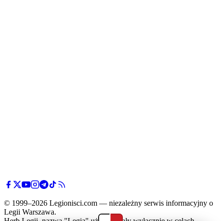
© 1999–2026 Legionisci.com — niezależny serwis informacyjny o
Legii Warszawa.
Herb Legii, nazwa "Legia" użyte zostały wyłącznie w celach