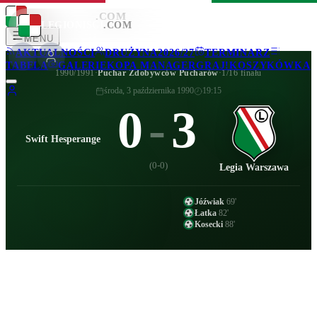
LEGIONISCI
.COM
LEGIONISCI
.COM
MENU
AKTUALNOŚCI
DRUŻYNA
2026/27
TERMINARZ
TABELA
GALERIE
KOPA MANAGER
GRAJ!
KOSZYKÓWKA
1990/1991
·
Puchar Zdobywców Pucharów
·
1/16 finału
środa, 3 października 1990
19:15
0
-
3
Swift Hesperange
(
0-0
)
Legia Warszawa
Jóźwiak
69
'
Łatka
82
'
Kosecki
88
'