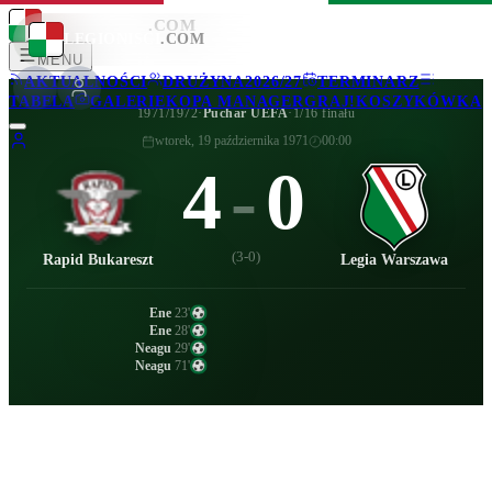
LEGIONISCI
.COM
LEGIONISCI
.COM
MENU
AKTUALNOŚCI
DRUŻYNA
2026/27
TERMINARZ
TABELA
GALERIE
KOPA MANAGER
GRAJ!
KOSZYKÓWKA
1971/1972
·
Puchar UEFA
·
1/16 finału
wtorek, 19 października 1971
00:00
4
-
0
(
3-0
)
Rapid Bukareszt
Legia Warszawa
Ene
23
'
Ene
28
'
Neagu
29
'
Neagu
71
'