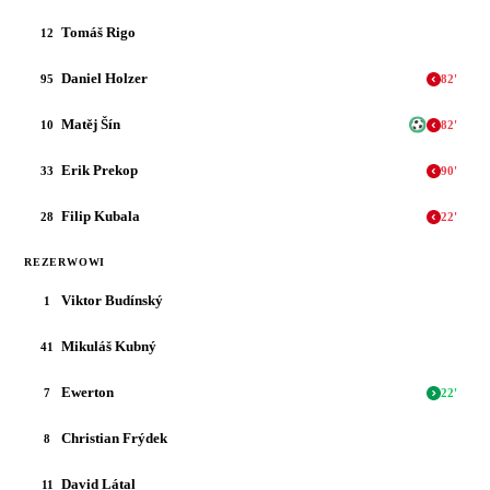
Tomáš Rigo
12
Daniel Holzer
95
82
'
Matěj Šín
10
82
'
Erik Prekop
33
90
'
Filip Kubala
28
22
'
REZERWOWI
Viktor Budínský
1
Mikuláš Kubný
41
Ewerton
7
22
'
Christian Frýdek
8
David Látal
11