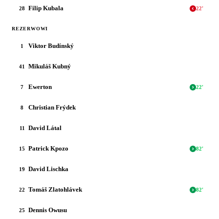
Filip Kubala
28
22
'
REZERWOWI
Viktor Budínský
1
Mikuláš Kubný
41
Ewerton
7
22
'
Christian Frýdek
8
David Látal
11
Patrick Kpozo
15
82
'
David Lischka
19
Tomáš Zlatohlávek
22
82
'
Dennis Owusu
25