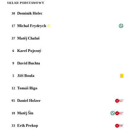
SKŁAD PODSTAWOWY
Dominik Holec
30
Michal Frydrych
©
17
Matěj Chaluš
37
Karel Pojezný
6
David Buchta
9
Jiří Boula
5
Tomáš Rigo
12
Daniel Holzer
95
82
'
Matěj Šín
10
82
'
Erik Prekop
33
90
'