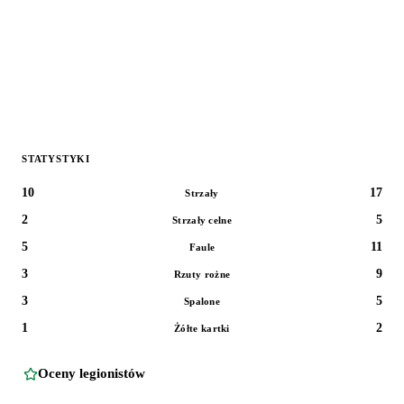
STATYSTYKI
10
17
Strzały
2
5
Strzały celne
5
11
Faule
3
9
Rzuty rożne
3
5
Spalone
1
2
Żółte kartki
Oceny legionistów