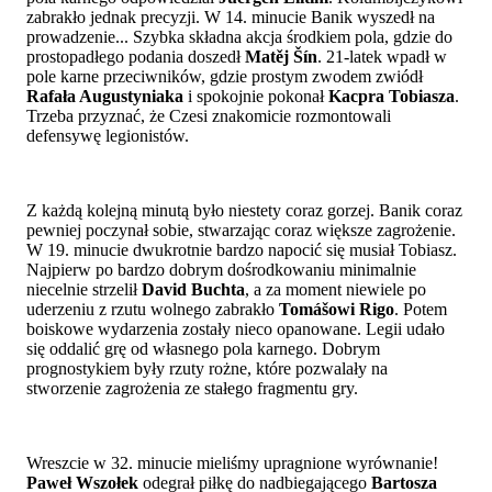
zabrakło jednak precyzji. W 14. minucie Banik wyszedł na
prowadzenie... Szybka składna akcja środkiem pola, gdzie do
prostopadłego podania doszedł
Matěj Šín
. 21-latek wpadł w
pole karne przeciwników, gdzie prostym zwodem zwiódł
Rafała Augustyniaka
i spokojnie pokonał
Kacpra Tobiasza
.
Trzeba przyznać, że Czesi znakomicie rozmontowali
defensywę legionistów.
Z każdą kolejną minutą było niestety coraz gorzej. Banik coraz
pewniej poczynał sobie, stwarzając coraz większe zagrożenie.
W 19. minucie dwukrotnie bardzo napocić się musiał Tobiasz.
Najpierw po bardzo dobrym dośrodkowaniu minimalnie
niecelnie strzelił
David Buchta
, a za moment niewiele po
uderzeniu z rzutu wolnego zabrakło
Tomášowi Rigo
. Potem
boiskowe wydarzenia zostały nieco opanowane. Legii udało
się oddalić grę od własnego pola karnego. Dobrym
prognostykiem były rzuty rożne, które pozwalały na
stworzenie zagrożenia ze stałego fragmentu gry.
Wreszcie w 32. minucie mieliśmy upragnione wyrównanie!
Paweł Wszołek
odegrał piłkę do nadbiegającego
Bartosza