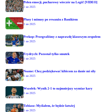
Pełen emocji, pucharowy wieczór na Legii! [VIDEO]
2 sie 2025
Plusy i minusy po rewanżu z Banikiem
2 sie 2025
Prekop: Przegraliśmy z naprawdę klasowym zespołem
1 sie 2025
Frydrych: Pozostał tylko smutek
1 sie 2025
Nsame: Chcę podziękować kibicom za danie mi siły
1 sie 2025
Wszołek: Wynik 2-1 to najmniejszy wymiar kary
1 sie 2025
Tobiasz: Myślałem, że będzie łatwiej
1 sie 2025