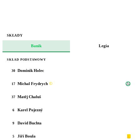
SKŁADY
Banik
Legia
SKŁAD PODSTAWOWY
Dominik Holec
30
Michal Frydrych
©
17
Matěj Chaluš
37
Karel Pojezný
6
David Buchta
9
Jiří Boula
5