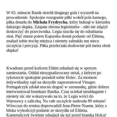
W 65. minucie Banik strzelił drugiego gola i wyszedł na
prowadzenie. Spokojne rozegranie piłki wokół pola karnego,
piłka dotarła do
Michala Frydrycha
, który huknął w kierunku
dalszego słupka. Zaspała obrona legionistów - nikt nie zdążył
doskoczyć do przeciwnika. Legia rzuciła się do odrabiania
strat. Pięć minut potem Kapustka dostał podanie od Elitima,
znalazł sobie trochę miejsca i niestety zabrakło mu nieco
szczęścia i precyzji. Piłka przeleciała dosłownie pół metra obok
słupka!
Kwadrans przed końcem Elitim odnalazł się w sporym
zamieszaniu. Oddał niesygnalizowany strzał, z którym po
rykoszecie spokojnie poradził sobie Holec. Za moment
indywidualny rajd na skrzydle zaprezentował Vinagre.
Portugalczyk zdołał mocno dograć w szesnastkę, gdzie dobrze
interweniował bramkarz Banika. Czas uciekał nieubłaganie i
niestety nic nie wskazywało na to, że Legia wróci do
Warszawy z zaliczką. Na całe szczęście nadeszła 89 minuta!
Wówczas do remisu doprowadził Jean-Pierre Nsame, który z
bliska wykończył podanie ze skrzydła od Elitima.
Kameruńczyk świetnie odnalazł się tuż przed bramką Holca!