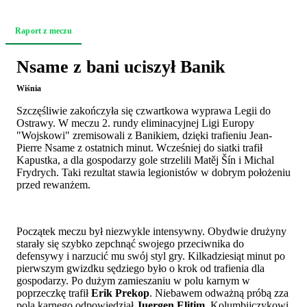
Raport z meczu
Relacja z trybun
Akcja po akcji
Zapowiedź
Nsame z bani uciszył Banik
Wiśnia
Szczęśliwie zakończyła się czwartkowa wyprawa Legii do
Ostrawy. W meczu 2. rundy eliminacyjnej Ligi Europy
"Wojskowi" zremisowali z Banikiem, dzięki trafieniu Jean-
Pierre Nsame z ostatnich minut. Wcześniej do siatki trafił
Kapustka, a dla gospodarzy gole strzelili Matěj Šín i Michal
Frydrych. Taki rezultat stawia legionistów w dobrym położeniu
przed rewanżem.
Początek meczu był niezwykle intensywny. Obydwie drużyny
starały się szybko zepchnąć swojego przeciwnika do
defensywy i narzucić mu swój styl gry. Kilkadziesiąt minut po
pierwszym gwizdku sędziego było o krok od trafienia dla
gospodarzy. Po dużym zamieszaniu w polu karnym w
poprzeczkę trafił
Erik Prekop
. Niebawem odważną próbą zza
pola karnego odpowiedział
Juergen Elitim
. Kolumbijczykowi