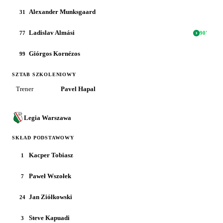
Alexander Munksgaard
31
Ladislav Almási
77
90
'
Giórgos Kornézos
99
SZTAB SZKOLENIOWY
Trener
Pavel Hapal
Legia Warszawa
SKŁAD PODSTAWOWY
Kacper Tobiasz
1
Paweł Wszołek
7
Jan Ziółkowski
24
Steve Kapuadi
3