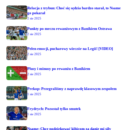
Relacja z trybun: Choć się sędzia bardzo starał, to Nsame
go pokarał
2 sie 2025
Punkty po meczu rewanżowym z Banikiem Ostrawa
2 sie 2025
Pełen emocji, pucharowy wieczór na Legii! [VIDEO]
2 sie 2025
Plusy i minusy po rewanżu z Banikiem
2 sie 2025
Prekop: Przegraliśmy z naprawdę klasowym zespołem
1 sie 2025
Frydrych: Pozostał tylko smutek
1 sie 2025
Nsame: Chcę podziękować kibicom za danie mi siły