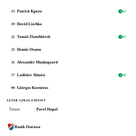
Patrick Kpozo
15
82
'
David Lischka
19
Tomáš Zlatohlávek
22
82
'
Dennis Owusu
25
Alexander Munksgaard
31
Ladislav Almási
77
90
'
Giórgos Kornézos
99
SZTAB SZKOLENIOWY
Trener
Pavel Hapal
Banik Ostrawa