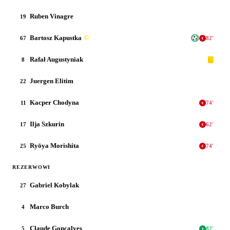
Ruben Vinagre
19
Bartosz Kapustka
©
67
82
'
Rafał Augustyniak
8
Juergen Elitim
22
Kacper Chodyna
11
74
'
Ilja Szkurin
17
62
'
Ryōya Morishita
25
74
'
REZERWOWI
Gabriel Kobylak
27
Marco Burch
4
Claude Goncalves
5
82
'