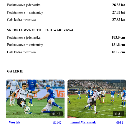
Podstawowa jedenastka
26.55 lat
Podstawowa + zmiennicy
27.33 lat
Cała kadra meczowa
27.35 lat
ŚREDNIA WZROSTU LEGII WARSZAWA
Podstawowa jedenastka
183.0 cm
Podstawowa + zmiennicy
181.6 cm
Cała kadra meczowa
181.7 cm
GALERIE
142
81
Woytek
Kamil Marciniak
142
81