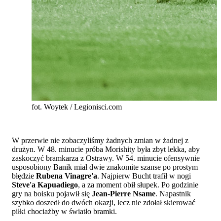
fot. Woytek / Legionisci.com
W przerwie nie zobaczyliśmy żadnych zmian w żadnej z
drużyn. W 48. minucie próba Morishity była zbyt lekka, aby
zaskoczyć bramkarza z Ostrawy. W 54. minucie ofensywnie
usposobiony Banik miał dwie znakomite szanse po prostym
błędzie
Rubena Vinagre'a
. Najpierw Bucht trafił w nogi
Steve'a Kapuadiego
, a za moment obił słupek. Po godzinie
gry na boisku pojawił się
Jean-Pierre Nsame
. Napastnik
szybko doszedł do dwóch okazji, lecz nie zdołał skierować
piłki chociażby w światło bramki.