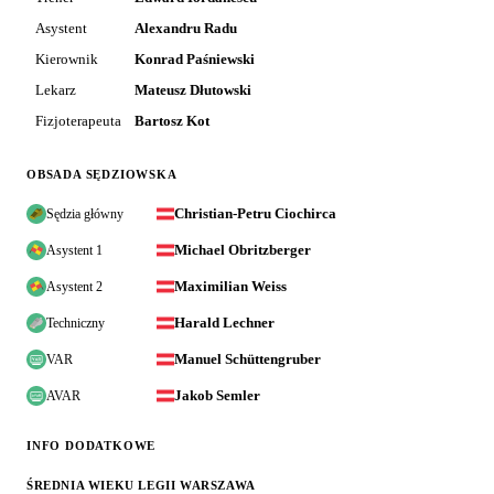
Asystent
Alexandru Radu
Kierownik
Konrad Paśniewski
Lekarz
Mateusz Dłutowski
Fizjoterapeuta
Bartosz Kot
OBSADA SĘDZIOWSKA
Christian-Petru Ciochirca
Sędzia główny
Michael Obritzberger
Asystent 1
Maximilian Weiss
Asystent 2
Harald Lechner
Techniczny
Manuel Schüttengruber
VAR
Jakob Semler
AVAR
INFO DODATKOWE
ŚREDNIA WIEKU LEGII WARSZAWA