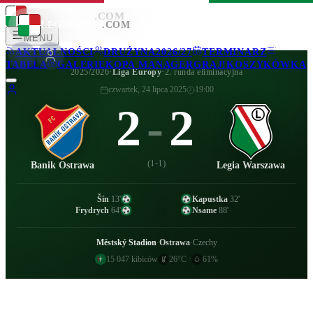
LEGIONISCI
.COM
LEGIONISCI
.COM
MENU
AKTUALNOŚCI
DRUŻYNA
2026/27
TERMINARZ
TABELA
GALERIE
KOPA MANAGER
GRAJ!
KOSZYKÓWKA
2025/2026
·
Liga Europy
·
2. runda eliminacyjna
czwartek, 24 lipca 2025
19:00
2
-
2
(
1-1
)
Banik Ostrawa
Legia Warszawa
Šín
13
'
Kapustka
32
'
Frydrych
64
'
Nsame
88
'
Městský Stadion
·
Ostrawa
·
Czechy
15 047
kibiców
26
°C
·
61
%