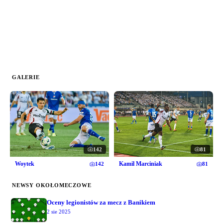
GALERIE
142
81
Woytek
Kamil Marciniak
142
81
NEWSY OKOŁOMECZOWE
Oceny legionistów za mecz z Banikiem
2 sie 2025