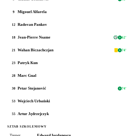
Migouel Alfarela
9
Radovan Pankov
12
Jean-Pierre Nsame
18
62
'
Wahan Biczachczjan
21
74
'
Patryk Kun
23
Marc Gual
28
Petar Stojanović
30
74
'
Wojciech Urbański
53
Artur Jędrzejczyk
55
SZTAB SZKOLENIOWY
Trener
Edward Iordanescu