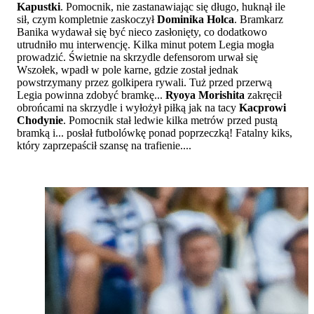
Kapustki
. Pomocnik, nie zastanawiając się długo, huknął ile
sił, czym kompletnie zaskoczył
Dominika Holca
. Bramkarz
Banika wydawał się być nieco zasłonięty, co dodatkowo
utrudniło mu interwencję. Kilka minut potem Legia mogła
prowadzić. Świetnie na skrzydle defensorom urwał się
Wszołek, wpadł w pole karne, gdzie został jednak
powstrzymany przez golkipera rywali. Tuż przed przerwą
Legia powinna zdobyć bramkę...
Ryoya Morishita
zakręcił
obrońcami na skrzydle i wyłożył piłką jak na tacy
Kacprowi
Chodynie
. Pomocnik stał ledwie kilka metrów przed pustą
bramką i... posłał futbolówkę ponad poprzeczką! Fatalny kiks,
który zaprzepaścił szansę na trafienie....