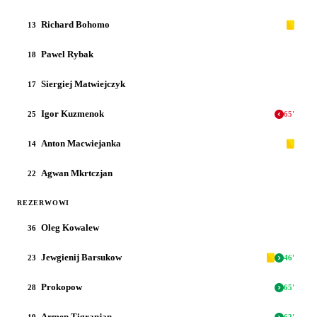
Richard Bohomo
13
Pawel Rybak
18
Siergiej Matwiejczyk
17
Igor Kuzmenok
25
65
'
Anton Macwiejanka
14
Agwan Mkrtczjan
22
REZERWOWI
Oleg Kowalew
36
Jewgienij Barsukow
23
46
'
Prokopow
28
65
'
Armen Tigranjan