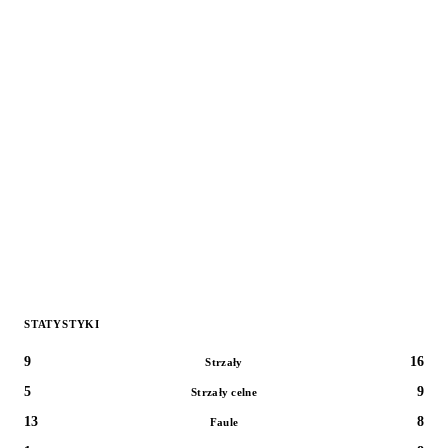
STATYSTYKI
9
16
Strzały
5
9
Strzały celne
13
8
Faule