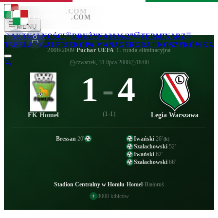
LEGIONISCI
.COM
LEGIONISCI
.COM
MENU
AKTUALNOŚCI
DRUŻYNA
2026/27
TERMINARZ
TABELA
GALERIE
KOPA MANAGER
GRAJ!
KOSZYKÓWKA
2008/2009
·
Puchar UEFA
·
1. runda eliminacyjna
czwartek, 31 lipca 2008
18:00
1
-
4
(
1-1
)
FK Homel
Legia Warszawa
Bressan
20
'
Iwański
26
'
(k)
Szałachowski
52
'
Iwański
62
'
Szałachowski
66
'
Stadion Centralny w Homlu
·
Homel
·
Białoruś
8000
kibiców