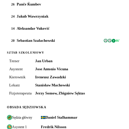
Panče Ḱumbev
26
Jakub Wawrzyniak
24
Aleksandar Vuković
14
Sebastian Szałachowski
20
46
'
SZTAB SZKOLENIOWY
Trener
Jan Urban
Asystent
Jose Antonio Vicuna
Kierownik
Ireneusz Zawadzki
Lekarz
Stanisław Machowski
Fizjoterapeuta
Jerzy Somow, Zbigniew Sęktas
OBSADA SĘDZIOWSKA
Daniel Stalhammar
Sędzia główny
Fredrik Nilsson
Asystent 1