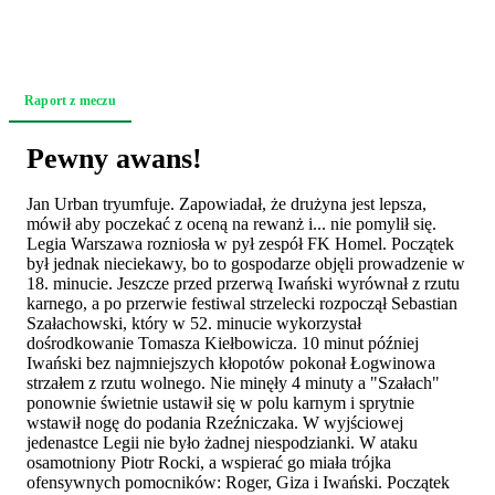
Raport z meczu
Relacja z trybun
Akcja po akcji
Zapowiedź
Pewny awans!
Jan Urban tryumfuje. Zapowiadał, że drużyna jest lepsza,
mówił aby poczekać z oceną na rewanż i... nie pomylił się.
Legia Warszawa rozniosła w pył zespół FK Homel. Początek
był jednak nieciekawy, bo to gospodarze objęli prowadzenie w
18. minucie. Jeszcze przed przerwą Iwański wyrównał z rzutu
karnego, a po przerwie festiwal strzelecki rozpoczął Sebastian
Szałachowski, który w 52. minucie wykorzystał
dośrodkowanie Tomasza Kiełbowicza. 10 minut później
Iwański bez najmniejszych kłopotów pokonał Łogwinowa
strzałem z rzutu wolnego. Nie minęły 4 minuty a "Szałach"
ponownie świetnie ustawił się w polu karnym i sprytnie
wstawił nogę do podania Rzeźniczaka. W wyjściowej
jedenastce Legii nie było żadnej niespodzianki. W ataku
osamotniony Piotr Rocki, a wspierać go miała trójka
ofensywnych pomocników: Roger, Giza i Iwański. Początek