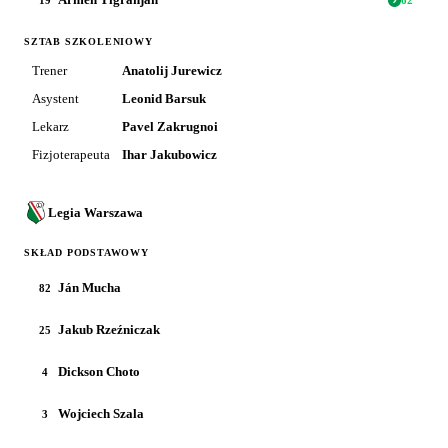
19
62
'
SZTAB SZKOLENIOWY
Trener
Anatolij Jurewicz
Asystent
Leonid Barsuk
Lekarz
Pavel Zakrugnoi
Fizjoterapeuta
Ihar Jakubowicz
Legia Warszawa
SKŁAD PODSTAWOWY
Ján Mucha
82
Jakub Rzeźniczak
25
Dickson Choto
4
Wojciech Szala
3