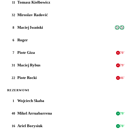
Tomasz Kiełbowicz
11
Miroslav Radović
32
Maciej Iwański
8
Roger
6
Piotr Giza
7
70
'
Maciej Rybus
31
79
'
Piotr Rocki
22
46
'
REZERWOWI
Wojciech Skaba
1
Mikel Arruabarrena
40
79
'
Ariel Borysiuk
16
70
'