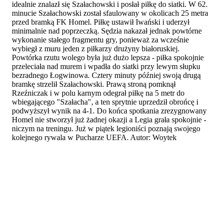
idealnie znalazł się Szałachowski i posłał piłkę do siatki. W 62.
minucie Szałachowski został sfaulowany w okolicach 25 metra
przed bramką FK Homel. Piłkę ustawił Iwański i uderzył
minimalnie nad poprzeczką. Sędzia nakazał jednak powtórne
wykonanie stałego fragmentu gry, ponieważ za wcześnie
wybiegł z muru jeden z piłkarzy drużyny białoruskiej.
Powtórka rzutu wolego była już dużo lepsza - piłka spokojnie
przeleciała nad murem i wpadła do siatki przy lewym słupku
bezradnego Łogwinowa. Cztery minuty później swoją drugą
bramkę strzelił Szałachowski. Prawą stroną pomknął
Rzeźniczak i w polu karnym odegrał piłkę na 5 metr do
wbiegającego "Szałacha", a ten sprytnie uprzedził obrońcę i
podwyższył wynik na 4-1. Do końca spotkania zrezygnowany
Homel nie stworzył już żadnej okazji a Legia grała spokojnie -
niczym na treningu. Już w piątek legioniści poznają swojego
kolejnego rywala w Pucharze UEFA. Autor: Woytek