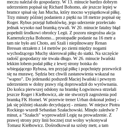
meczu należał do gospodarzy. W 13. minucie bardzo dobrym
uderzeniem popisał się Richard Bohomo, ale jeszcze lepiej w
bramce spisał się Jan Mucha, który mocno wypiąstkował piłkę.
Trzy minuty później podaniem z piętki na 18 metrze popisał się
Roger. Rybus przejął futbolówkę, jego uderzenie przeleciało
jednak wysoko nad bramką rywali. W 20. minucie fatalny błąd
popełnili środkowi obrońcy Legii. Z pozoru niegroźna akcja
Kameruńczyka Bohomo... prostopadłe podanie na 16 metr a
tam nie było ani Choto, ani Szali i niepilnowany Renan
Bressan strzałem z 14 metrów po ziemi między nogami
wychodzącego Muchy skierował piłkę do siatki. Na szczęście
radość gospodarzy nie trwała długo. W 26. minucie Iwański
lekkim lobem podał piłkę z lewej strony boiska do
wbiegającego Rybusa, ten przyjął piłkę i popchnięty przewrócił
się na murawę. Sędzia bez chwili zastanowienia wskazał na
"wapno". Do jedenastki podszedł Maciej Iwański i pewnym
uderzeniem w dolny prawy róg doprowadził do wyrównania.
Do końca pierwszej odsłony na bramkę Łogwinowa strzelali
jeszcze Roger i Kiełbowicz, ale nie stworzyli zagrożenia pod
bramką FK Homel. W przerwie trener Urban dokonał jednej -
jak się później okazało decydującej - zmiany. W miejsce Piotra
Rockiego wszedł Sebastian Szałachowski. Minęło zaledwie 7
minut, a "Szałach" wyprowadził Legię na prowadzenie. Z
prawej strony przy linii bocznej rzut wolny wykonywał
Tomasz Kiełbowicz. Dośrodkował na szósty metr, a tam