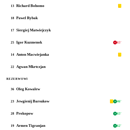
Richard Bohomo
13
Pawel Rybak
18
Siergiej Matwiejczyk
17
Igor Kuzmenok
25
65
'
Anton Macwiejanka
14
Agwan Mkrtczjan
22
REZERWOWI
Oleg Kowalew
36
Jewgienij Barsukow
23
46
'
Prokopow
28
65
'
Armen Tigranjan
19
62
'