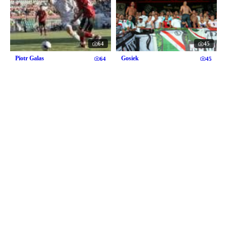
64
45
Piotr Galas
Gosiek
64
45