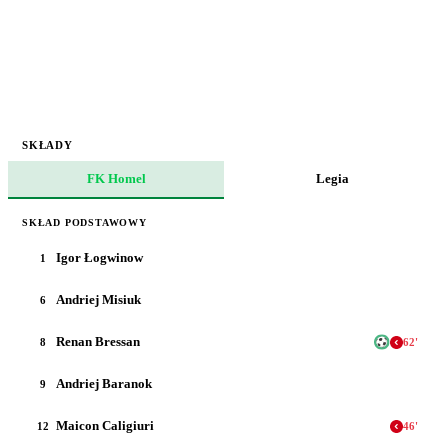
SKŁADY
FK Homel
Legia
SKŁAD PODSTAWOWY
Igor Łogwinow
1
Andriej Misiuk
6
Renan Bressan
8
62
'
Andriej Baranok
9
Maicon Caligiuri
12
46
'