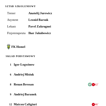
SZTAB SZKOLENIOWY
Trener
Anatolij Jurewicz
Asystent
Leonid Barsuk
Lekarz
Pavel Zakrugnoi
Fizjoterapeuta
Ihar Jakubowicz
FK Homel
SKŁAD PODSTAWOWY
Igor Łogwinow
1
Andriej Misiuk
6
Renan Bressan
8
62
'
Andriej Baranok
9
Maicon Caligiuri
12
46
'