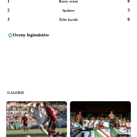
1
8
Rzuty rożne
2
3
Spalone
3
0
Żółte kartki
Oceny legionistów
GALERIE
64
45