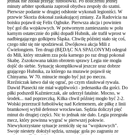
jednak nie zdołał przejąć futbolówki. Po doliczeniu jednej
minuty arbiter spotkania zaprosił obydwa zespoły do szatni.
Pierwsze podanie w drugiej odsłonie wykonali legioniści. W
przewie Skorża dokonał zaskakującej zmiany. Za Radovicia na
boisku pojawił się Felix Ogbuke. Pierwsza akcja i powinien
być gol dla wojskowych. W potwornym zamieszaniu w polu
karnym ostatecznie do piłki dopadł Hubnik, ale trafił wprost w
nadbiegającego golkipera Śląska. Chwilę później stało się coś,
czego nikt się nie spodziewał. Dwójkowa akcja Mili z
Ćwielongiem. Ten drugi (BĘDĄC NA SPALONYM) odegrał
do Mili, który strzałem zza pola karnego po raz drugi pokonał
Skabę. Zszokowana takim obrotem sprawy Legia nie mogła
dojść do siebie. Sytuację skomplikował jeszcze uraz dobrze
grającego Hubnika, za którego na murawie pojawił się
Chinyama. W 70. minucie mogło być już po meczu.
Rzeźniczak łatwo dał się ograć, po czym sfaulował rywala.
Dawid Piasecki nie miał wątpliwości - jedenastka dla gości. Do
piłki podszedł Kaźmierczak, ale uderzył fatalnie. Mocno, w
środek... nad poprzeczką. Kilka chwil później mogło być 2-2.
Wolski przerzucił futbolówkę nad Kelemenem, ale piłkę z linii
bramkowej wybił defensor wrocławian. Sędzia doliczył pięć
minut do drugiej części. Nic to jednak nie dało. Legia przegrała
mecz, który powinna wygrać w pierwszej połowie.
Niewykorzystane sytuacje zemściły się na "wojskowych".
Swoje niestety dołożył sędzia, uznając gola po zagraniu ze