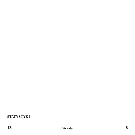
STATYSTYKI
13
8
Strzały