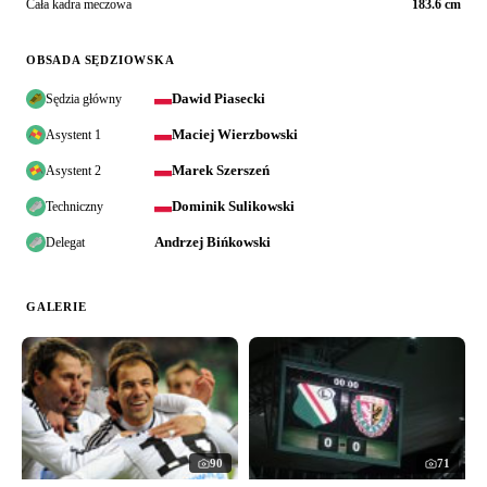
Cała kadra meczowa
183.6 cm
OBSADA SĘDZIOWSKA
Dawid Piasecki
Sędzia główny
Maciej Wierzbowski
Asystent 1
Marek Szerszeń
Asystent 2
Dominik Sulikowski
Techniczny
Andrzej Bińkowski
Delegat
GALERIE
90
71