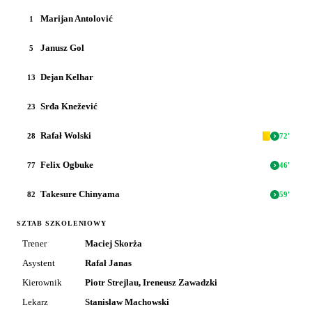
Marijan Antolović
1
Janusz Gol
5
Dejan Kelhar
13
Srđa Knežević
23
Rafał Wolski
28
72
'
Felix Ogbuke
77
46
'
Takesure Chinyama
82
59
'
SZTAB SZKOLENIOWY
Trener
Maciej Skorża
Asystent
Rafał Janas
Kierownik
Piotr Strejlau, Ireneusz Zawadzki
Lekarz
Stanisław Machowski