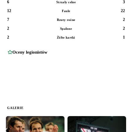
6
3
Strzały celne
12
22
Faule
7
2
Rzuty rożne
2
2
Spalone
2
1
Żółte kartki
Oceny legionistów
GALERIE