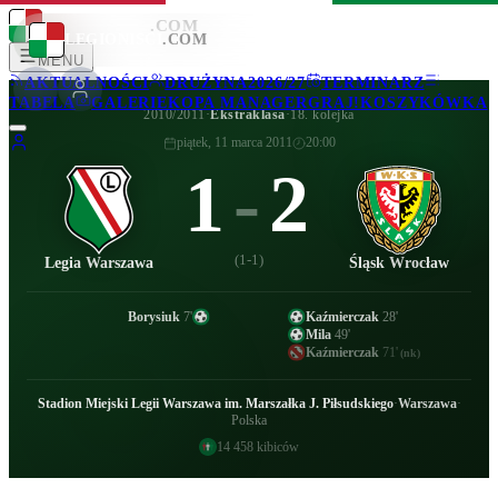
LEGIONISCI
.COM
LEGIONISCI
.COM
MENU
AKTUALNOŚCI
DRUŻYNA
2026/27
TERMINARZ
TABELA
GALERIE
KOPA MANAGER
GRAJ!
KOSZYKÓWKA
2010/2011
·
Ekstraklasa
·
18. kolejka
piątek, 11 marca 2011
20:00
1
-
2
(
1-1
)
Legia Warszawa
Śląsk Wrocław
Borysiuk
7
'
Kaźmierczak
28
'
Mila
49
'
Kaźmierczak
71
'
(nk)
Stadion Miejski Legii Warszawa im. Marszałka J. Piłsudskiego
·
Warszawa
·
Polska
14 458
kibiców