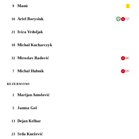
Manú
9
Ariel Borysiuk
16
72
'
Ivica Vrdoljak
21
Michał Kucharczyk
18
Miroslav Radović
32
46
'
Michal Hubník
7
59
'
REZERWOWI
Marijan Antolović
1
Janusz Gol
5
Dejan Kelhar
13
Srđa Knežević
23