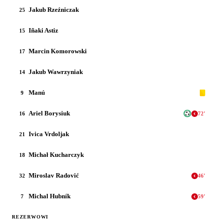
Jakub Rzeźniczak
25
Iñaki Astiz
15
Marcin Komorowski
17
Jakub Wawrzyniak
14
Manú
9
Ariel Borysiuk
16
72
'
Ivica Vrdoljak
21
Michał Kucharczyk
18
Miroslav Radović
32
46
'
Michal Hubník
7
59
'
REZERWOWI