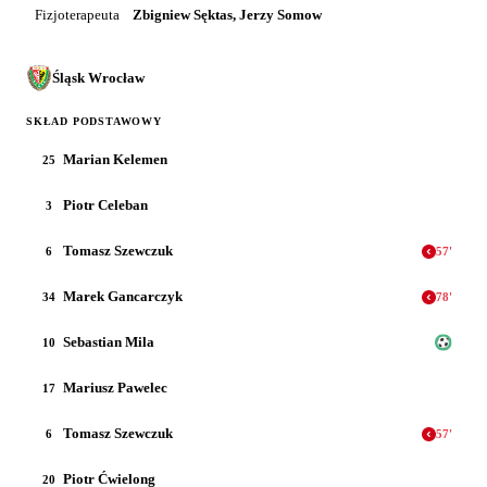
Fizjoterapeuta
Zbigniew Sęktas, Jerzy Somow
Śląsk Wrocław
SKŁAD PODSTAWOWY
Marian Kelemen
25
Piotr Celeban
3
Tomasz Szewczuk
6
57
'
Marek Gancarczyk
34
78
'
Sebastian Mila
10
Mariusz Pawelec
17
Tomasz Szewczuk
6
57
'
Piotr Ćwielong
20