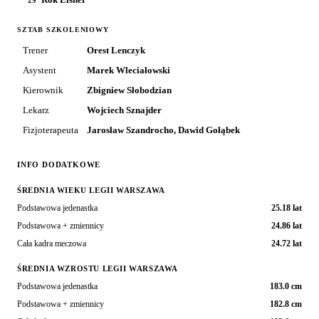
29
SZTAB SZKOLENIOWY
Trener
Orest Lenczyk
Asystent
Marek Wleciałowski
Kierownik
Zbigniew Słobodzian
Lekarz
Wojciech Sznajder
Fizjoterapeuta
Jarosław Szandrocho, Dawid Gołąbek
INFO DODATKOWE
ŚREDNIA WIEKU LEGII WARSZAWA
Podstawowa jedenastka
25.18 lat
Podstawowa + zmiennicy
24.86 lat
Cała kadra meczowa
24.72 lat
ŚREDNIA WZROSTU LEGII WARSZAWA
Podstawowa jedenastka
183.0 cm
Podstawowa + zmiennicy
182.8 cm