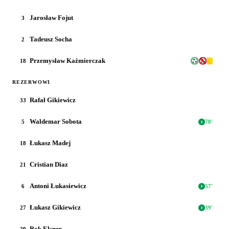
Jarosław Fojut
3
Tadeusz Socha
2
Przemysław Kaźmierczak
18
REZERWOWI
Rafał Gikiewicz
33
Waldemar Sobota
5
78
'
Łukasz Madej
18
Cristian Diaz
21
Antoni Łukasiewicz
6
57
'
Łukasz Gikiewicz
27
39
'
Rok Elsner