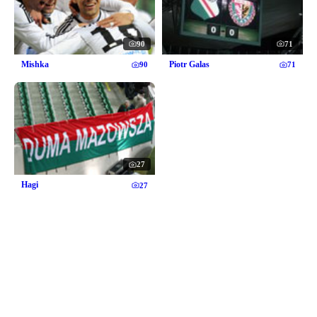
90
71
Mishka
Piotr Galas
90
71
27
Hagi
27