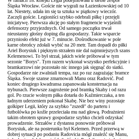
W ramach 18. kolejki Legia podejmowała u siebie zespół
Śląska Wrocław. Goście nie wygrali na Łazienkowskiej od 10
lat. Niestety, udała im się ta sztuka w piątkowy wieczór.
Zaczęli goście. Legioniści szybko odebrali piłkę i przejęli
inicjatywę. Pierwsza akcję po stałym fragmencie wyjaśnili
defensorzy przyjezdnych. Od samego początku trwał
nieustanny głośny doping dla gospodarzy. Takie wsparcie
przyniosło efekt już w 7. minucie. Dośrodkowanie w pole
karne obrońcy zdołali wybić na 20 metr. Tam dopadł do piłki
Ariel Borysiuk i pięknym strzałem nie dal najmniejszych szans
Kelemenowi. To był strzał, jakich wiele próbował w tym
sezonie "Borys". Tym razem wykonał wszystko perfekcyjnie i
bramkarzowi nie pozostało nic innego jak sięgnąć do siatki.
Gospodarze nie zwalniali tempa, raz po raz zagrażając bramce
Śląska. Swoje szanse zmarnowali Manu oraz Radović. Pod
koniec drugiego kwadransa zapanowała konsternacja na
trybunach. Pierwsze zagrożenie pod bramką Skaby i od razu
gol. Po rzucie wolnym piłka dotarła do Kaźmierczaka, a ten
ładnym uderzeniem pokonał Skabę. Nie bez winy pozostaje
golkiper Legii, który za szybko "zszedł" do parteru i
futbolówka po koźle przeleciała mu nad głową. Podrażnieni
takim obrotem sprawy gospodarze szybko chcieli odzyskać
prowadzenie. Strzałów z dystansu ponownie próbował
Borysiuk, ale na posterunku był Kelemen. Przed przerwą w
dobrej sytuacji po podaniu Radovicia mógł znaleźć się Manu,