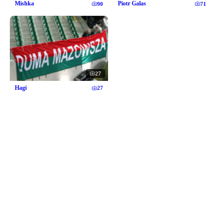
Mishka
Piotr Galas
90
71
27
Hagi
27