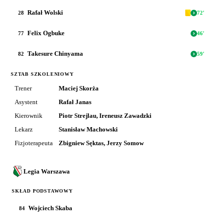
Rafał Wolski
28
72
'
Felix Ogbuke
77
46
'
Takesure Chinyama
82
59
'
SZTAB SZKOLENIOWY
Trener
Maciej Skorża
Asystent
Rafał Janas
Kierownik
Piotr Strejlau, Ireneusz Zawadzki
Lekarz
Stanisław Machowski
Fizjoterapeuta
Zbigniew Sęktas, Jerzy Somow
Legia Warszawa
SKŁAD PODSTAWOWY
Wojciech Skaba
84