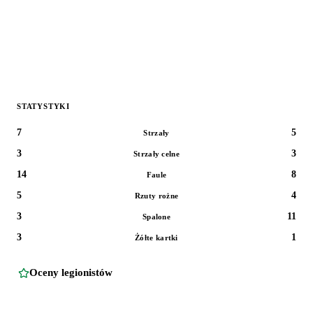
STATYSTYKI
7
5
Strzały
3
3
Strzały celne
14
8
Faule
5
4
Rzuty rożne
3
11
Spalone
3
1
Żółte kartki
Oceny legionistów