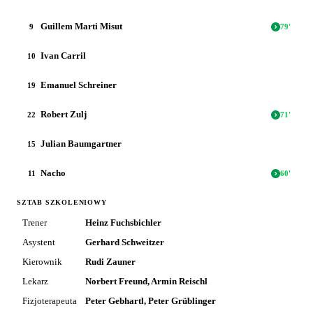
Guillem Marti Misut
9
79
'
Ivan Carril
10
Emanuel Schreiner
19
Robert Zulj
22
71
'
Julian Baumgartner
15
Nacho
11
60
'
SZTAB SZKOLENIOWY
Trener
Heinz Fuchsbichler
Asystent
Gerhard Schweitzer
Kierownik
Rudi Zauner
Lekarz
Norbert Freund, Armin Reischl
Fizjoterapeuta
Peter Gebhartl, Peter Grüblinger