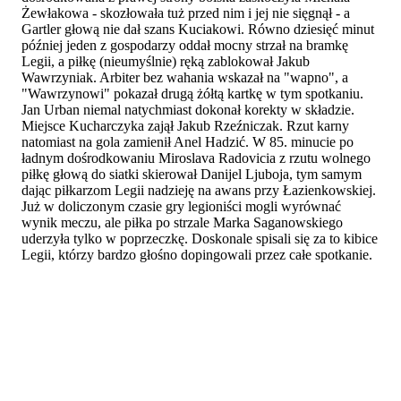
Żewłakowa - skozłowała tuż przed nim i jej nie sięgnął - a
Gartler głową nie dał szans Kuciakowi. Równo dziesięć minut
później jeden z gospodarzy oddał mocny strzał na bramkę
Legii, a piłkę (nieumyślnie) ręką zablokował Jakub
Wawrzyniak. Arbiter bez wahania wskazał na "wapno", a
"Wawrzynowi" pokazał drugą żółtą kartkę w tym spotkaniu.
Jan Urban niemal natychmiast dokonał korekty w składzie.
Miejsce Kucharczyka zajął Jakub Rzeźniczak. Rzut karny
natomiast na gola zamienił Anel Hadzić. W 85. minucie po
ładnym dośrodkowaniu Miroslava Radovicia z rzutu wolnego
piłkę głową do siatki skierował Danijel Ljuboja, tym samym
dając piłkarzom Legii nadzieję na awans przy Łazienkowskiej.
Już w doliczonym czasie gry legioniści mogli wyrównać
wynik meczu, ale piłka po strzale Marka Saganowskiego
uderzyła tylko w poprzeczkę. Doskonale spisali się za to kibice
Legii, którzy bardzo głośno dopingowali przez całe spotkanie.