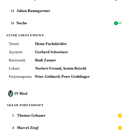
Julian Baumgartner
15
Nacho
11
60
'
SZTAB SZKOLENIOWY
Trener
Heinz Fuchsbichler
Asystent
Gerhard Schweitzer
Kierownik
Rudi Zauner
Lekarz
Norbert Freund, Armin Reischl
Fizjoterapeuta
Peter Gebhartl, Peter Grüblinger
SV Ried
SKŁAD PODSTAWOWY
Thomas Gebauer
1
Marcel Ziegl
4