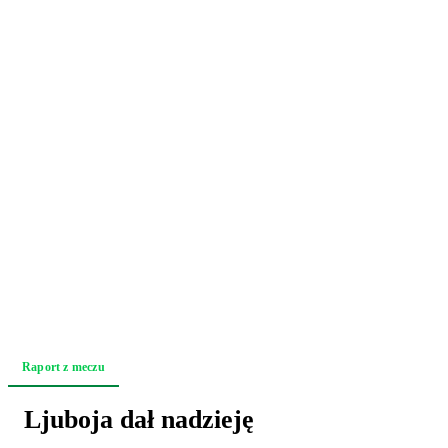
Raport z meczu
Relacja z trybun
Akcja po akcji
Ljuboja dał nadzieję