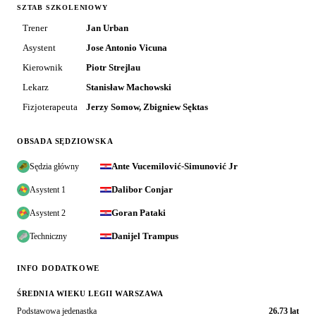
SZTAB SZKOLENIOWY
Trener
Jan Urban
Asystent
Jose Antonio Vicuna
Kierownik
Piotr Strejlau
Lekarz
Stanisław Machowski
Fizjoterapeuta
Jerzy Somow, Zbigniew Sęktas
OBSADA SĘDZIOWSKA
Ante Vucemilović-Simunović Jr
Sędzia główny
Dalibor Conjar
Asystent 1
Goran Pataki
Asystent 2
Danijel Trampus
Techniczny
INFO DODATKOWE
ŚREDNIA WIEKU LEGII WARSZAWA
Podstawowa jedenastka
26.73 lat