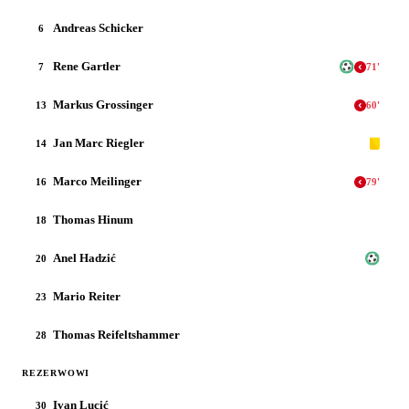
Andreas Schicker
6
Rene Gartler
7
71
'
Markus Grossinger
13
60
'
Jan Marc Riegler
14
Marco Meilinger
16
79
'
Thomas Hinum
18
Anel Hadzić
20
Mario Reiter
23
Thomas Reifeltshammer
28
REZERWOWI
Ivan Lucić
30