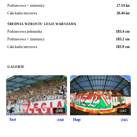
Podstawowa + zmiennicy
27.14 lat
Cała kadra meczowa
26.44 lat
ŚREDNIA WZROSTU LEGII WARSZAWA
Podstawowa jedenastka
183.4 cm
Podstawowa + zmiennicy
183.2 cm
Cała kadra meczowa
183.9 cm
GALERIE
68
65
Turi
Hagi
68
65