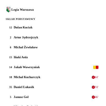
Legia Warszawa
SKŁAD PODSTAWOWY
Dušan Kuciak
12
Artur Jędrzejczyk
2
Michał Żewłakow
6
Iñaki Astiz
15
Jakub Wawrzyniak
14
Michał Kucharczyk
18
64
'
Daniel Łukasik
35
74
'
Janusz Gol
5
46
'