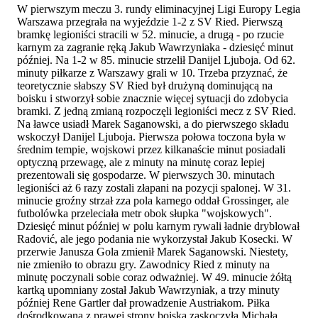
W pierwszym meczu 3. rundy eliminacyjnej Ligi Europy Legia
Warszawa przegrała na wyjeździe 1-2 z SV Ried. Pierwszą
bramkę legioniści stracili w 52. minucie, a drugą - po rzucie
karnym za zagranie ręką Jakub Wawrzyniaka - dziesięć minut
później. Na 1-2 w 85. minucie strzelił Danijel Ljuboja. Od 62.
minuty piłkarze z Warszawy grali w 10. Trzeba przyznać, że
teoretycznie słabszy SV Ried był drużyną dominującą na
boisku i stworzył sobie znacznie więcej sytuacji do zdobycia
bramki. Z jedną zmianą rozpoczęli legioniści mecz z SV Ried.
Na ławce usiadł Marek Saganowski, a do pierwszego składu
wskoczył Danijel Ljuboja. Pierwsza połowa toczona była w
średnim tempie, wojskowi przez kilkanaście minut posiadali
optyczną przewagę, ale z minuty na minutę coraz lepiej
prezentowali się gospodarze. W pierwszych 30. minutach
legioniści aż 6 razy zostali złapani na pozycji spalonej. W 31.
minucie groźny strzał zza pola karnego oddał Grossinger, ale
futbolówka przeleciała metr obok słupka "wojskowych".
Dziesięć minut później w polu karnym rywali ładnie dryblował
Radović, ale jego podania nie wykorzystał Jakub Kosecki. W
przerwie Janusza Gola zmienił Marek Saganowski. Niestety,
nie zmieniło to obrazu gry. Zawodnicy Ried z minuty na
minutę poczynali sobie coraz odważniej. W 49. minucie żółtą
kartką upomniany został Jakub Wawrzyniak, a trzy minuty
później Rene Gartler dał prowadzenie Austriakom. Piłka
dośrodkowana z prawej strony boiska zaskoczyła Michała