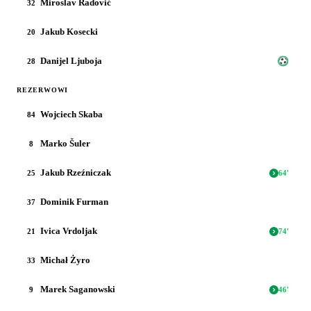
Miroslav Radović
32
Jakub Kosecki
20
Danijel Ljuboja
28
REZERWOWI
Wojciech Skaba
84
Marko Šuler
8
Jakub Rzeźniczak
25
64
'
Dominik Furman
37
Ivica Vrdoljak
21
74
'
Michał Żyro
33
Marek Saganowski
9
46
'