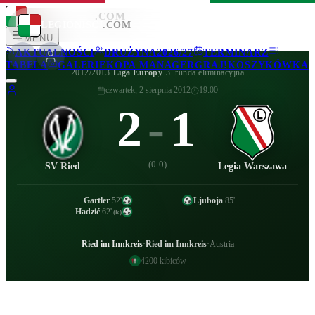
LEGIONISCI
.COM
LEGIONISCI
.COM
MENU
AKTUALNOŚCI
DRUŻYNA
2026/27
TERMINARZ
TABELA
GALERIE
KOPA MANAGER
GRAJ!
KOSZYKÓWKA
2012/2013
·
Liga Europy
·
3. runda eliminacyjna
czwartek, 2 sierpnia 2012
19:00
2
-
1
(
0-0
)
SV Ried
Legia Warszawa
Gartler
52
'
Ljuboja
85
'
Hadzić
62
'
(k)
Ried im Innkreis
·
Ried im Innkreis
·
Austria
4200
kibiców