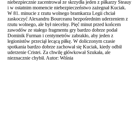
niebezpiecznie zacentrował ze skrzydła jeden z piłkarzy Steauy
i w ostatnim momencie niebezpieczeństwo zażegnał Kuciak.
W 81. minucie z rzutu wolnego bramkarza Legii chciał
zaskoczyć Alexandru Bourceanu bezpośrednim uderzeniem z
rzutu wolnego, ale był niecelny. Pięć minut przed końcem
zawodów ze stałego fragmentu gry bardzo dobrze podał
Dominik Furman i centymetrów zabrakło, aby jeden z
legionistów przeciął lecącą piłkę. W doliczonym czasie
spotkania bardzo dobrze zachował się Kuciak, kiedy odbił
uderzenie Cristei. Za chwilę główkował Szukała, ale
nieznacznie chybił. Autor: Wiśnia