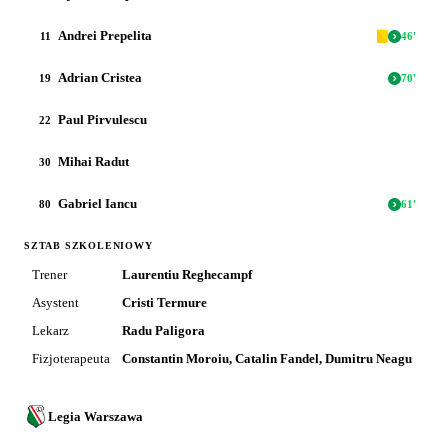
Andrei Prepelita
11
46
'
Adrian Cristea
19
70
'
Paul Pirvulescu
22
Mihai Radut
30
Gabriel Iancu
80
61
'
SZTAB SZKOLENIOWY
Trener
Laurentiu Reghecampf
Asystent
Cristi Termure
Lekarz
Radu Paligora
Fizjoterapeuta
Constantin Moroiu, Catalin Fandel, Dumitru Neagu
Legia Warszawa