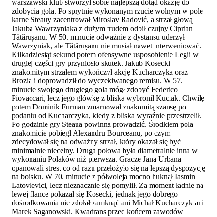
warszawski klub stworzył sobie najlepszą dotąd okazję do
zdobycia gola. Po sprytnie wykonanym rzucie wolnym w pole
karne Steauy zacentrował Miroslav Radović, a strzał głową
Jakuba Wawrzyniaka z dużym trudem odbił czujny Ciprian
Tătărușanu. W 50. minucie odważnie z dystansu uderzył
Wawrzyniak, ale Tătărușanu nie musiał nawet interweniować.
Kilkadziesiąt sekund potem ofensywne usposobienie Legii w
drugiej części gry przyniosło skutek. Jakub Kosecki
znakomitym strzałem wykończył akcję Kucharczyka oraz
Brozia i doprowadził do wyczekiwanego remisu. W 57.
minucie swojego drugiego gola mógł zdobyć Federico
Piovaccari, lecz jego główkę z bliska wybronił Kuciak. Chwilę
potem Dominik Furman zmarnował znakomitą szansę po
podaniu od Kucharczyka, kiedy z bliska wyraźnie przestrzelił.
Po godzinie gry Steaua powinna prowadzić. Środkiem pola
znakomicie pobiegł Alexandru Bourceanu, po czym
zdecydował się na odważny strzał, który okazał się być
minimalnie niecelny. Druga połowa była diametralnie inna w
wykonaniu Polaków niż pierwsza. Gracze Jana Urbana
opanowali stres, co od razu przełożyło się na lepszą dyspozycję
na boisku. W 70. minucie z półwoleja mocno huknął Iasmin
Latovlevici, lecz nieznacznie się pomylił. Za moment ładnie na
lewej flance pokazał się Kosecki, jednak jego dobrego
dośrodkowania nie zdołał zamknąć ani Michał Kucharczyk ani
Marek Saganowski. Kwadrans przed końcem zawodów