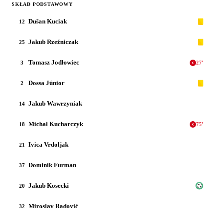
SKŁAD PODSTAWOWY
Dušan Kuciak
12
Jakub Rzeźniczak
25
Tomasz Jodłowiec
3
27
'
Dossa Júnior
2
Jakub Wawrzyniak
14
Michał Kucharczyk
18
75
'
Ivica Vrdoljak
21
Dominik Furman
37
Jakub Kosecki
20
Miroslav Radović
32