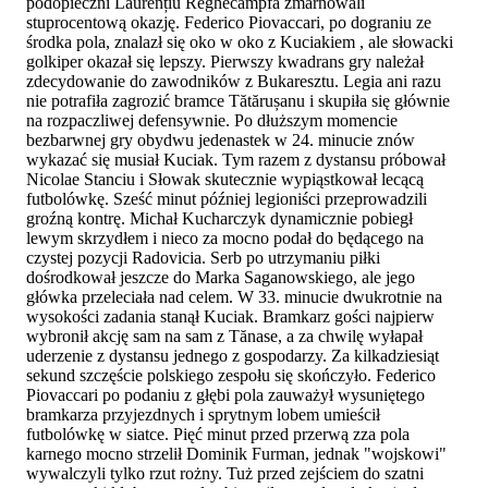
podopieczni Laurențiu Reghecampfa zmarnowali
stuprocentową okazję. Federico Piovaccari, po dograniu ze
środka pola, znalazł się oko w oko z Kuciakiem , ale słowacki
golkiper okazał się lepszy. Pierwszy kwadrans gry należał
zdecydowanie do zawodników z Bukaresztu. Legia ani razu
nie potrafiła zagrozić bramce Tătărușanu i skupiła się głównie
na rozpaczliwej defensywnie. Po dłuższym momencie
bezbarwnej gry obydwu jedenastek w 24. minucie znów
wykazać się musiał Kuciak. Tym razem z dystansu próbował
Nicolae Stanciu i Słowak skutecznie wypiąstkował lecącą
futbolówkę. Sześć minut później legioniści przeprowadzili
groźną kontrę. Michał Kucharczyk dynamicznie pobiegł
lewym skrzydłem i nieco za mocno podał do będącego na
czystej pozycji Radovicia. Serb po utrzymaniu piłki
dośrodkował jeszcze do Marka Saganowskiego, ale jego
główka przeleciała nad celem. W 33. minucie dwukrotnie na
wysokości zadania stanął Kuciak. Bramkarz gości najpierw
wybronił akcję sam na sam z Tănase, a za chwilę wyłapał
uderzenie z dystansu jednego z gospodarzy. Za kilkadziesiąt
sekund szczęście polskiego zespołu się skończyło. Federico
Piovaccari po podaniu z głębi pola zauważył wysuniętego
bramkarza przyjezdnych i sprytnym lobem umieścił
futbolówkę w siatce. Pięć minut przed przerwą zza pola
karnego mocno strzelił Dominik Furman, jednak "wojskowi"
wywalczyli tylko rzut rożny. Tuż przed zejściem do szatni