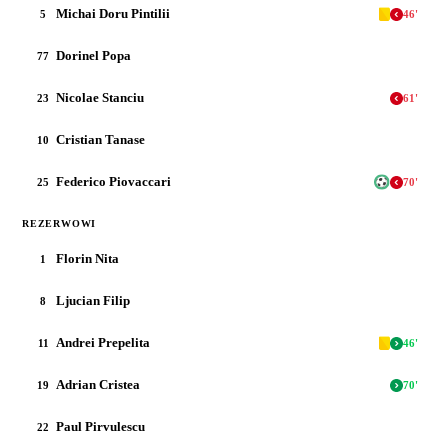
Michai Doru Pintilii
5
46
'
Dorinel Popa
77
Nicolae Stanciu
23
61
'
Cristian Tanase
10
Federico Piovaccari
25
70
'
REZERWOWI
Florin Nita
1
Ljucian Filip
8
Andrei Prepelita
11
46
'
Adrian Cristea
19
70
'
Paul Pirvulescu
22