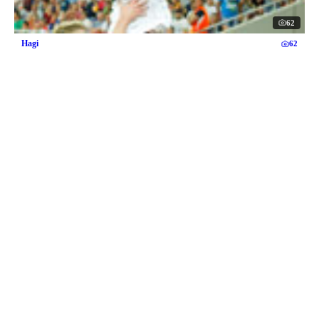
62
Hagi
62