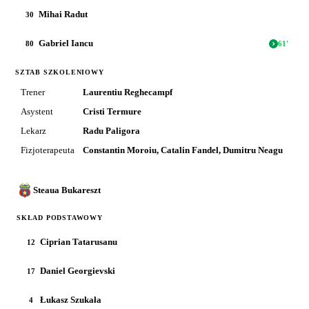
Mihai Radut
30
Gabriel Iancu
80
61
'
SZTAB SZKOLENIOWY
Trener
Laurentiu Reghecampf
Asystent
Cristi Termure
Lekarz
Radu Paligora
Fizjoterapeuta
Constantin Moroiu, Catalin Fandel, Dumitru Neagu
Steaua Bukareszt
SKŁAD PODSTAWOWY
Ciprian Tatarusanu
12
Daniel Georgievski
17
Łukasz Szukała
4