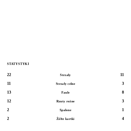
STATYSTYKI
22
11
Strzały
11
3
Strzały celne
13
8
Faule
12
3
Rzuty rożne
2
1
Spalone
2
4
Żółte kartki