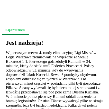
Raport z meczu
Relacja z trybun
Akcja po akcji
Zapowiedź
Jest nadzieja!
W pierwszym meczu 4. rundy eliminacyjnej Ligi Mistrzów
Legia Warszawa zremisowała na wyjeździe ze Steauą
Bukareszt 1-1. Pierwszego gola zdobyli Rumunii w 34.
minucie, kiedy do siatki trafił Federico Piovaccari. Polacy
odpowiedzieli w 53. minucie, gdy do wyrównania
doprowadził Jakub Kosecki. Rewanż pomiędzy obydwoma
zespołami odbędzie się za tydzień w Warszawie. Od
pierwszych minut częściej w posiadaniu piłki byli gospodarze.
Piłkarze Steauy wydawali się być nieco mniej stremowani i z
łatwością przedostawali się pod pole karne Dusana Kuciaka.
W 5. minucie po raz pierwszy Rumuni oddali uderzenie na
bramkę legionistów. Cristian Tănase wywalczył piłkę na skraju
szesnastki, lecz był bardzo niedokładny. Kilka chwil potem