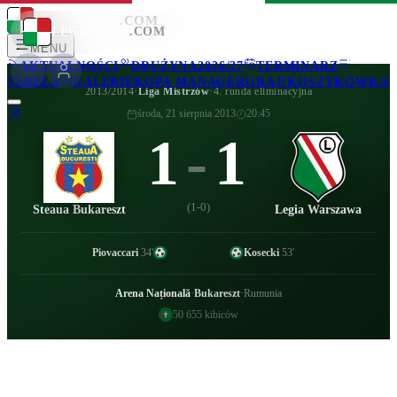
LEGIONISCI
.COM
LEGIONISCI
.COM
MENU
AKTUALNOŚCI
DRUŻYNA
2026/27
TERMINARZ
TABELA
GALERIE
KOPA MANAGER
GRAJ!
KOSZYKÓWKA
2013/2014
·
Liga Mistrzów
·
4. runda eliminacyjna
środa, 21 sierpnia 2013
20:45
1
-
1
(
1-0
)
Steaua Bukareszt
Legia Warszawa
Piovaccari
34
'
Kosecki
53
'
Arena Națională
·
Bukareszt
·
Rumunia
50 655
kibiców