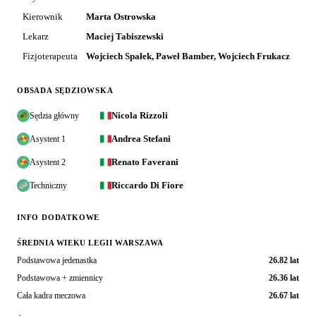
Kierownik
Marta Ostrowska
Lekarz
Maciej Tabiszewski
Fizjoterapeuta
Wojciech Spałek, Paweł Bamber, Wojciech Frukacz
OBSADA SĘDZIOWSKA
Nicola Rizzoli
Sędzia główny
Andrea Stefani
Asystent 1
Renato Faverani
Asystent 2
Riccardo Di Fiore
Techniczny
INFO DODATKOWE
ŚREDNIA WIEKU LEGII WARSZAWA
Podstawowa jedenastka
26.82 lat
Podstawowa + zmiennicy
26.36 lat
Cała kadra meczowa
26.67 lat