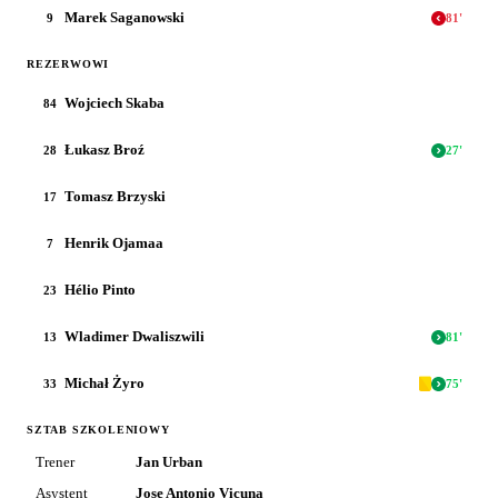
Marek Saganowski
9
81
'
REZERWOWI
Wojciech Skaba
84
Łukasz Broź
28
27
'
Tomasz Brzyski
17
Henrik Ojamaa
7
Hélio Pinto
23
Wladimer Dwaliszwili
13
81
'
Michał Żyro
33
75
'
SZTAB SZKOLENIOWY
Trener
Jan Urban
Asystent
Jose Antonio Vicuna