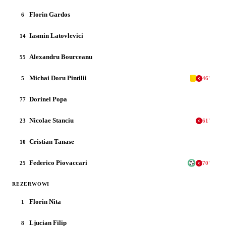
Florin Gardos
6
Iasmin Latovlevici
14
Alexandru Bourceanu
55
Michai Doru Pintilii
5
46
'
Dorinel Popa
77
Nicolae Stanciu
23
61
'
Cristian Tanase
10
Federico Piovaccari
25
70
'
REZERWOWI
Florin Nita
1
Ljucian Filip
8