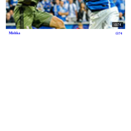
74
Mishka
74