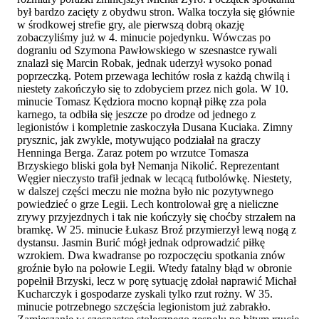
był bardzo zacięty z obydwu stron. Walka toczyła się głównie
w środkowej strefie gry, ale pierwszą dobrą okazję
zobaczyliśmy już w 4. minucie pojedynku. Wówczas po
dograniu od Szymona Pawłowskiego w szesnastce rywali
znalazł się Marcin Robak, jednak uderzył wysoko ponad
poprzeczką. Potem przewaga lechitów rosła z każdą chwilą i
niestety zakończyło się to zdobyciem przez nich gola. W 10.
minucie Tomasz Kędziora mocno kopnął piłkę zza pola
karnego, ta odbiła się jeszcze po drodze od jednego z
legionistów i kompletnie zaskoczyła Dusana Kuciaka. Zimny
prysznic, jak zwykle, motywująco podziałał na graczy
Henninga Berga. Zaraz potem po wrzutce Tomasza
Brzyskiego bliski gola był Nemanja Nikolić. Reprezentant
Węgier nieczysto trafił jednak w lecącą futbolówkę. Niestety,
w dalszej części meczu nie można było nic pozytywnego
powiedzieć o grze Legii. Lech kontrolował grę a nieliczne
zrywy przyjezdnych i tak nie kończyły się choćby strzałem na
bramkę. W 25. minucie Łukasz Broź przymierzył lewą nogą z
dystansu. Jasmin Burić mógł jednak odprowadzić piłkę
wzrokiem. Dwa kwadranse po rozpoczęciu spotkania znów
groźnie było na połowie Legii. Wtedy fatalny błąd w obronie
popełnił Brzyski, lecz w porę sytuację zdołał naprawić Michał
Kucharczyk i gospodarze zyskali tylko rzut rożny. W 35.
minucie potrzebnego szczęścia legionistom już zabrakło.