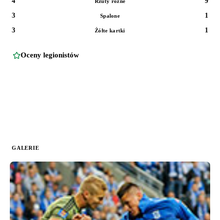
4
9
Rzuty rożne
3
1
Spalone
3
1
Żółte kartki
Oceny legionistów
GALERIE