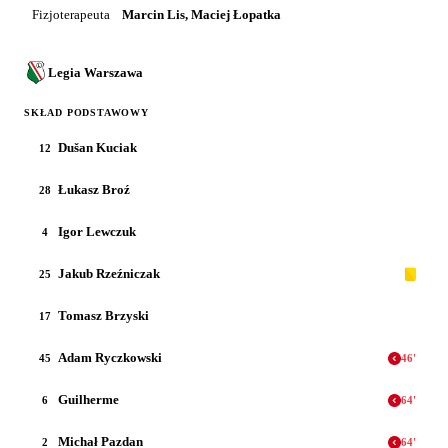
Fizjoterapeuta
Marcin Lis, Maciej Łopatka
Legia Warszawa
SKŁAD PODSTAWOWY
Dušan Kuciak
12
Łukasz Broź
28
Igor Lewczuk
4
Jakub Rzeźniczak
25
Tomasz Brzyski
17
Adam Ryczkowski
45
46
'
Guilherme
6
64
'
Michał Pazdan
2
64
'