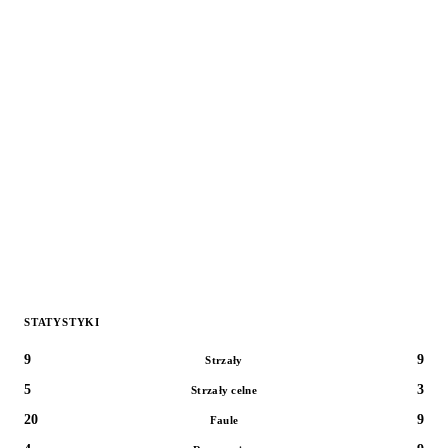
STATYSTYKI
9
9
Strzały
5
3
Strzały celne
20
9
Faule