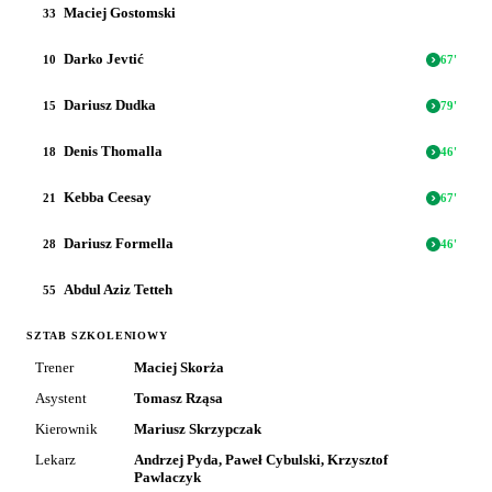
Maciej Gostomski
33
Darko Jevtić
10
67
'
Dariusz Dudka
15
79
'
Denis Thomalla
18
46
'
Kebba Ceesay
21
67
'
Dariusz Formella
28
46
'
Abdul Aziz Tetteh
55
SZTAB SZKOLENIOWY
Trener
Maciej Skorża
Asystent
Tomasz Rząsa
Kierownik
Mariusz Skrzypczak
Lekarz
Andrzej Pyda, Paweł Cybulski, Krzysztof
Pawlaczyk