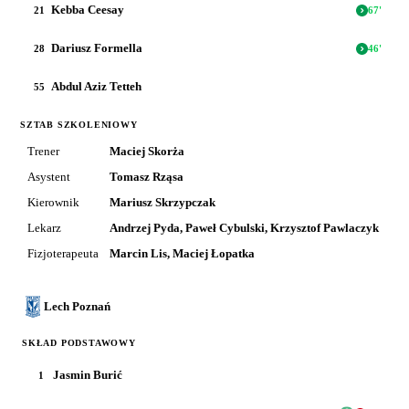
Kebba Ceesay
21
67
'
Dariusz Formella
28
46
'
Abdul Aziz Tetteh
55
SZTAB SZKOLENIOWY
Trener
Maciej Skorża
Asystent
Tomasz Rząsa
Kierownik
Mariusz Skrzypczak
Lekarz
Andrzej Pyda, Paweł Cybulski, Krzysztof Pawlaczyk
Fizjoterapeuta
Marcin Lis, Maciej Łopatka
Lech Poznań
SKŁAD PODSTAWOWY
Jasmin Burić
1