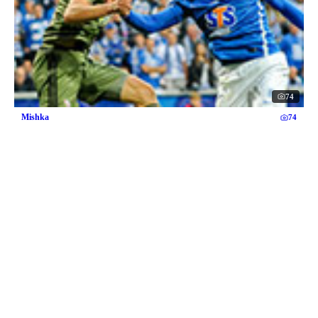
74
Mishka
74