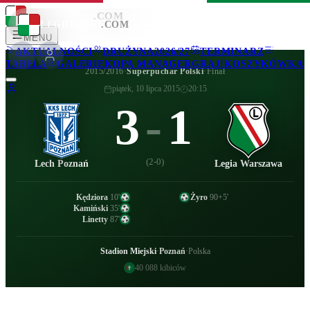
LEGIONISCI
.COM
LEGIONISCI
.COM
MENU
AKTUALNOŚCI
DRUŻYNA
2026/27
TERMINARZ
TABELA
GALERIE
KOPA MANAGER
GRAJ!
KOSZYKÓWKA
2015/2016
·
Superpuchar Polski
·
Finał
piątek, 10 lipca 2015
20:15
3
-
1
(
2-0
)
Lech Poznań
Legia Warszawa
Kędziora
10
'
Żyro
90+5
'
Kamiński
35
'
Linetty
87
'
Stadion Miejski
·
Poznań
·
Polska
40 088
kibiców