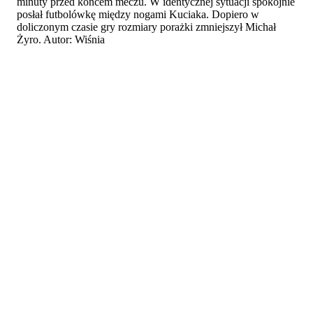
minuty przed końcem meczu. W identycznej sytuacji spokojnie
posłał futbolówkę między nogami Kuciaka. Dopiero w
doliczonym czasie gry rozmiary porażki zmniejszył Michał
Żyro. Autor: Wiśnia