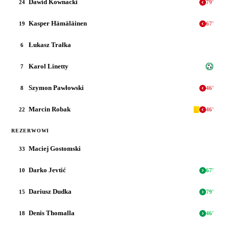
Dawid Kownacki
24
79
'
Kasper Hämäläinen
19
67
'
Łukasz Trałka
6
Karol Linetty
7
Szymon Pawłowski
8
46
'
Marcin Robak
22
46
'
REZERWOWI
Maciej Gostomski
33
Darko Jevtić
10
67
'
Dariusz Dudka
15
79
'
Denis Thomalla
18
46
'