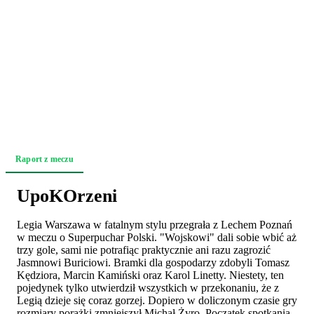
Raport z meczu
Relacja z trybun
Akcja po akcji
Zapowiedź
UpoKOrzeni
Legia Warszawa w fatalnym stylu przegrała z Lechem Poznań
w meczu o Superpuchar Polski. "Wojskowi" dali sobie wbić aż
trzy gole, sami nie potrafiąc praktycznie ani razu zagrozić
Jasmnowi Buriciowi. Bramki dla gospodarzy zdobyli Tomasz
Kędziora, Marcin Kamiński oraz Karol Linetty. Niestety, ten
pojedynek tylko utwierdził wszystkich w przekonaniu, że z
Legią dzieje się coraz gorzej. Dopiero w doliczonym czasie gry
rozmiary porażki zmniejszył Michał Żyro. Początek spotkania