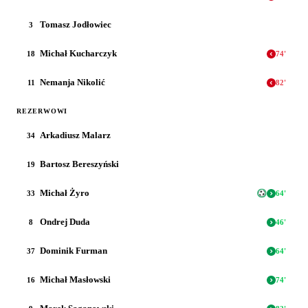
Tomasz Jodłowiec
3
Michał Kucharczyk
18
74
'
Nemanja Nikolić
11
82
'
REZERWOWI
Arkadiusz Malarz
34
Bartosz Bereszyński
19
Michał Żyro
33
64
'
Ondrej Duda
8
46
'
Dominik Furman
37
64
'
Michał Masłowski
16
74
'