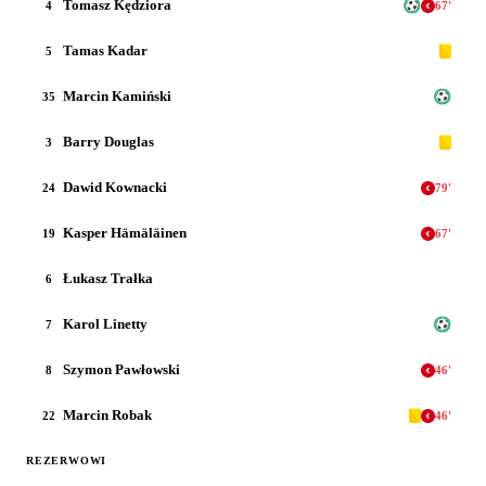
Tomasz Kędziora
4
67
'
Tamas Kadar
5
Marcin Kamiński
35
Barry Douglas
3
Dawid Kownacki
24
79
'
Kasper Hämäläinen
19
67
'
Łukasz Trałka
6
Karol Linetty
7
Szymon Pawłowski
8
46
'
Marcin Robak
22
46
'
REZERWOWI