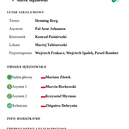
Marek Saganowski
9
82
'
SZTAB SZKOLENIOWY
Trener
Henning Berg
Asystent
Pal Arne Johansen
Kierownik
Konrad Paśniewski
Lekarz
Maciej Tabiszewski
Fizjoterapeuta
Wojciech Frukacz, Wojciech Spałek, Paweł Bamber
OBSADA SĘDZIOWSKA
Mariusz Złotek
Sędzia główny
Marcin Borkowski
Asystent 1
Krzysztof Myrmus
Asystent 2
Zbigniew Dobrynin
Techniczny
INFO DODATKOWE