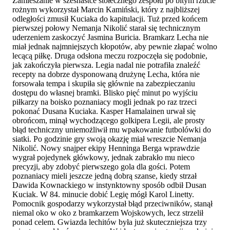
Zamieszanie w szesnastce stołecznego zespołu po bitym rzucie
rożnym wykorzystał Marcin Kamiński, który z najbliższej
odległości zmusił Kuciaka do kapitulacji. Tuż przed końcem
pierwszej połowy Nemanja Nikolić starał się technicznym
uderzeniem zaskoczyć Jasmina Buricia. Bramkarz Lecha nie
miał jednak najmniejszych kłopotów, aby pewnie złapać wolno
lecącą piłkę. Druga odsłona meczu rozpoczęła się podobnie,
jak zakończyła pierwsza. Legia nadal nie potrafiła znaleźć
recepty na dobrze dysponowaną drużynę Lecha, która nie
forsowała tempa i skupiła się głównie na zabezpieczaniu
dostępu do własnej bramki. Blisko pięć minut po wyjściu
piłkarzy na boisko poznaniacy mogli jednak po raz trzeci
pokonać Dusana Kuciaka. Kasper Hamalainen urwał się
obrońcom, minął wychodzącego golkipera Legii, ale prosty
błąd techniczny uniemożliwił mu wpakowanie futbolówki do
siatki. Po godzinie gry swoją okazję miał wreszcie Nemanja
Nikolić. Nowy snajper ekipy Henninga Berga wprawdzie
wygrał pojedynek główkowy, jednak zabrakło mu nieco
precyzji, aby zdobyć pierwszego gola dla gości. Potem
poznaniacy mieli jeszcze jedną dobrą szanse, kiedy strzał
Dawida Kownackiego w instynktowny sposób odbił Dusan
Kuciak. W 84. minucie dobić Legię mógł Karol Linetty.
Pomocnik gospodarzy wykorzystał błąd przeciwników, stanął
niemal oko w oko z bramkarzem Wojskowych, lecz strzelił
ponad celem. Gwiazda lechitów była już skuteczniejsza trzy