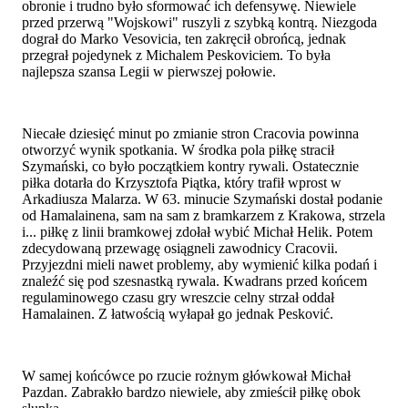
obronie i trudno było sformować ich defensywę. Niewiele
przed przerwą "Wojskowi" ruszyli z szybką kontrą. Niezgoda
dograł do Marko Vesovicia, ten zakręcił obrońcą, jednak
przegrał pojedynek z Michalem Peskoviciem. To była
najlepsza szansa Legii w pierwszej połowie.
Niecałe dziesięć minut po zmianie stron Cracovia powinna
otworzyć wynik spotkania. W środka pola piłkę stracił
Szymański, co było początkiem kontry rywali. Ostatecznie
piłka dotarła do Krzysztofa Piątka, który trafił wprost w
Arkadiusza Malarza. W 63. minucie Szymański dostał podanie
od Hamalainena, sam na sam z bramkarzem z Krakowa, strzela
i... piłkę z linii bramkowej zdołał wybić Michał Helik. Potem
zdecydowaną przewagę osiągneli zawodnicy Cracovii.
Przyjezdni mieli nawet problemy, aby wymienić kilka podań i
znaleźć się pod szesnastką rywala. Kwadrans przed końcem
regulaminowego czasu gry wreszcie celny strzał oddał
Hamalainen. Z łatwością wyłapał go jednak Pesković.
W samej końcówce po rzucie rożnym główkował Michał
Pazdan. Zabrakło bardzo niewiele, aby zmieścił piłkę obok