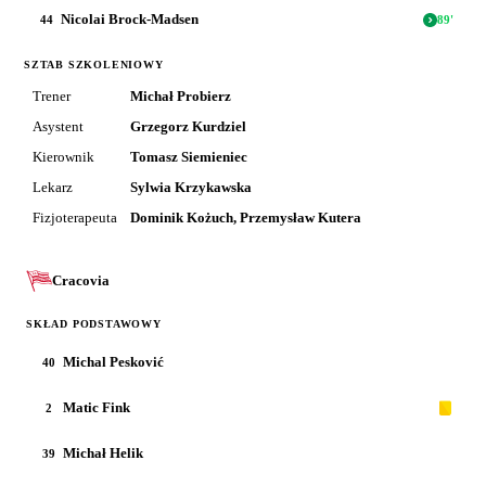
Nicolai Brock-Madsen
44
89
'
SZTAB SZKOLENIOWY
Trener
Michał Probierz
Asystent
Grzegorz Kurdziel
Kierownik
Tomasz Siemieniec
Lekarz
Sylwia Krzykawska
Fizjoterapeuta
Dominik Kożuch, Przemysław Kutera
Cracovia
SKŁAD PODSTAWOWY
Michal Pesković
40
Matic Fink
2
Michał Helik
39