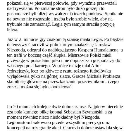
pokazali się w pierwszej połowie, gdy wyraźnie przeważali
nad rywalami. Po zmianie stron było dużo gorzej i to
gospodarze byli bliżej wywalczenia trzech punktów. Spotkanie
na pewno nie rozgrzało i trzeba było zrobić wiele, aby na
trybunie nie zamarznąć. Legia tym samym straciła pozycję
lidera.
Już w 2. minucie gry znakomitą szansę miała Legia. Po błędzie
defensywy Cracovii w polu karnym znalazł się Jarosław
Niezgoda, odegrał do nadbiegającego Kaspera Hamalainena, a
ten trafił w boczną część słupka. Mistrzowie Polski mieli
przewagę w posiadaniu piłki i nie dopuszczali gospodarzy do
własnego pola karnego. Wkrótce okazję miał Artur
Jędrzejczyk, lecz po główce z rzutu rożnego futbolówka
wylądowała tylko na górnej siatce. Gracze Michała Probierza
skupili się głównie na przeszkadzaniu przeciwnikom - czego
zresztą można się było spodziewać.
Po 20 minutach kolejne dwie dobre szanse. Najpierw niecelnie
zza pola karnego piłkę kopnął Sebastian Szymański, a za
moment również nieco niedokładny był Niezgoda.
Legionistom brakowało przede wszystkim precyzji oraz
koncepcji na rozegranie akcji. Cracovia dobrze ustawiała się w