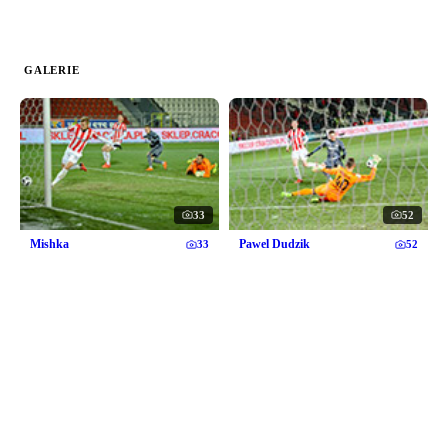
GALERIE
33
52
Mishka
Pawel Dudzik
33
52