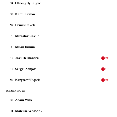
Ołeksij Dytiatjew
34
Kamil Pestka
33
Deniss Rakels
92
Miroslav Covilo
5
Milan Dimun
8
Javi Hernandez
19
89
'
Sergei Zenjov
10
81
'
Krzysztof Piątek
99
89
'
REZERWOWI
Adam Wilk
30
Mateusz Wdowiak
11