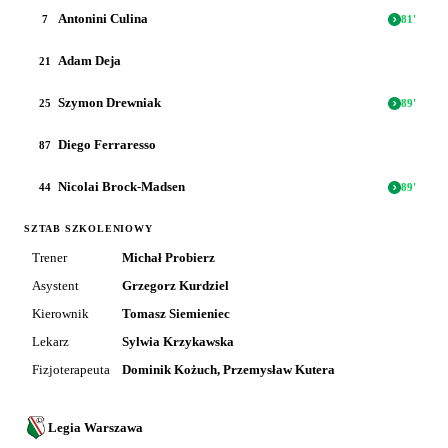
Antonini Culina
7
81
'
Adam Deja
21
Szymon Drewniak
25
89
'
Diego Ferraresso
87
Nicolai Brock-Madsen
44
89
'
SZTAB SZKOLENIOWY
Trener
Michał Probierz
Asystent
Grzegorz Kurdziel
Kierownik
Tomasz Siemieniec
Lekarz
Sylwia Krzykawska
Fizjoterapeuta
Dominik Kożuch, Przemysław Kutera
Legia Warszawa