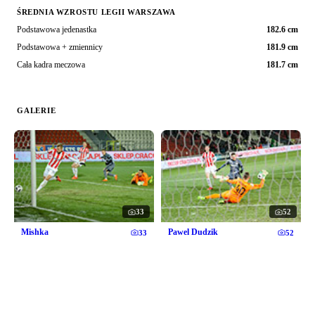
ŚREDNIA WZROSTU LEGII WARSZAWA
Podstawowa jedenastka
182.6 cm
Podstawowa + zmiennicy
181.9 cm
Cała kadra meczowa
181.7 cm
GALERIE
33
52
Mishka
Pawel Dudzik
33
52