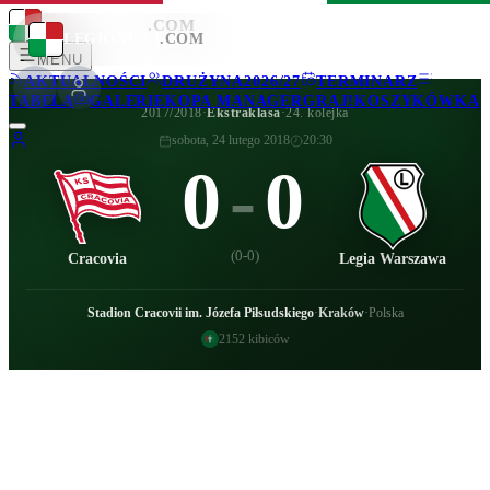
LEGIONISCI
.COM
LEGIONISCI
.COM
MENU
AKTUALNOŚCI
DRUŻYNA
2026/27
TERMINARZ
TABELA
GALERIE
KOPA MANAGER
GRAJ!
KOSZYKÓWKA
2017/2018
·
Ekstraklasa
·
24. kolejka
sobota, 24 lutego 2018
20:30
0
-
0
(
0-0
)
Cracovia
Legia Warszawa
Stadion Cracovii im. Józefa Piłsudskiego
·
Kraków
·
Polska
2152
kibiców