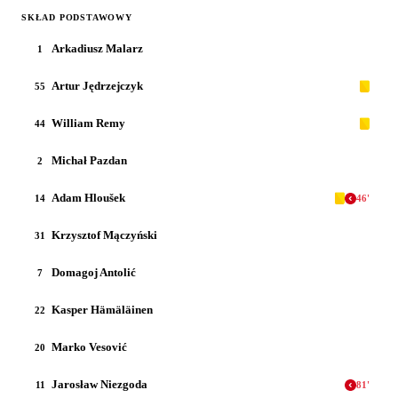
SKŁAD PODSTAWOWY
Arkadiusz Malarz
1
Artur Jędrzejczyk
55
William Remy
44
Michał Pazdan
2
Adam Hloušek
14
46
'
Krzysztof Mączyński
31
Domagoj Antolić
7
Kasper Hämäläinen
22
Marko Vesović
20
Jarosław Niezgoda
11
81
'