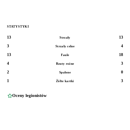
STATYSTYKI
13
13
Strzały
3
4
Strzały celne
13
18
Faule
4
3
Rzuty rożne
2
0
Spalone
1
3
Żółte kartki
Oceny legionistów