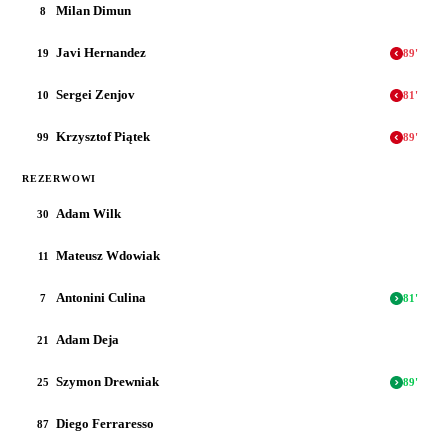
Milan Dimun
8
Javi Hernandez
19
89
'
Sergei Zenjov
10
81
'
Krzysztof Piątek
99
89
'
REZERWOWI
Adam Wilk
30
Mateusz Wdowiak
11
Antonini Culina
7
81
'
Adam Deja
21
Szymon Drewniak
25
89
'
Diego Ferraresso
87