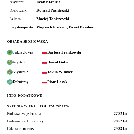
Asystent
Dean Klafurić
Kierownik
Konrad Paśniewski
Lekarz
Maciej Tabiszewski
Fizjoterapeuta
Wojciech Frukacz, Paweł Bamber
OBSADA SĘDZIOWSKA
Bartosz Frankowski
Sędzia główny
Dawid Golis
Asystent 1
Jakub Winkler
Asystent 2
Piotr Lasyk
Techniczny
INFO DODATKOWE
ŚREDNIA WIEKU LEGII WARSZAWA
Podstawowa jedenastka
27.82 lat
Podstawowa + zmiennicy
28.57 lat
Cała kadra meczowa
29.33 lat