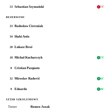
Sebastian Szymański
53
73
'
REZERWOWI
Radosław Cierzniak
33
Iñaki Astiz
34
Łukasz Broź
28
Michał Kucharczyk
18
73
'
Cristian Pasquato
8
Miroslav Radović
32
81
'
Eduardo
9
46
'
SZTAB SZKOLENIOWY
Trener
Romeo Jozak