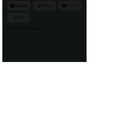
Telegram
TikTok
YouTube
RSS
Projekt i wykonanie:
24style.pl