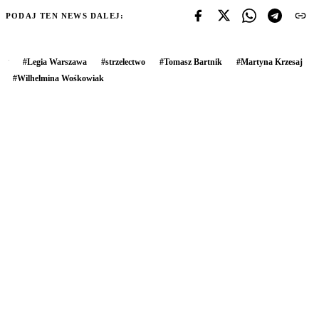
PODAJ TEN NEWS DALEJ:
#
Legia Warszawa
#
strzelectwo
#
Tomasz Bartnik
#
Martyna Krzesaj
#
Wilhelmina Wośkowiak