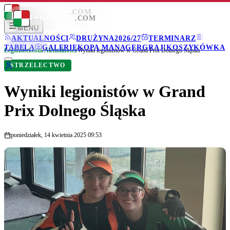
LEGIONISCI
.COM
LEGIONISCI
.COM
MENU
AKTUALNOŚCI
DRUŻYNA
2026/27
TERMINARZ
TABELA
GALERIE
KOPA MANAGER
GRAJ!
KOSZYKÓWKA
Legionisci.com
/
Aktualności
/
Wyniki legionistów w Grand Prix Dolnego Śląska
STRZELECTWO
Wyniki legionistów w Grand
Prix Dolnego Śląska
poniedziałek, 14 kwietnia 2025 09:53