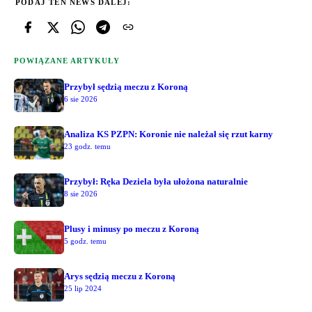
PODAJ TEN NEWS DALEJ:
POWIĄZANE ARTYKUŁY
Przybył sędzią meczu z Koroną
6 sie 2026
Analiza KS PZPN: Koronie nie należał się rzut karny
23 godz. temu
Przybył: Ręka Deziela była ułożona naturalnie
8 sie 2026
Plusy i minusy po meczu z Koroną
5 godz. temu
Arys sędzią meczu z Koroną
25 lip 2024