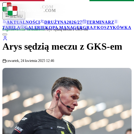
LEGIONISCI
.COM
LEGIONISCI
.COM
MENU
AKTUALNOŚCI
DRUŻYNA
2026/27
TERMINARZ
TABELA
GALERIE
KOPA MANAGER
GRAJ!
KOSZYKÓWKA
Legionisci.com
/
Aktualności
/
Arys sędzią meczu z GKS-em
Arys sędzią meczu z GKS-em
czwartek, 24 kwietnia 2025 12:46