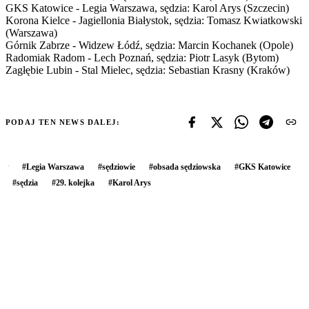
GKS Katowice - Legia Warszawa, sędzia: Karol Arys (Szczecin)
Korona Kielce - Jagiellonia Białystok, sędzia: Tomasz Kwiatkowski
(Warszawa)
Górnik Zabrze - Widzew Łódź, sędzia: Marcin Kochanek (Opole)
Radomiak Radom - Lech Poznań, sędzia: Piotr Lasyk (Bytom)
Zagłębie Lubin - Stal Mielec, sędzia: Sebastian Krasny (Kraków)
PODAJ TEN NEWS DALEJ:
#
Legia Warszawa
#
sędziowie
#
obsada sędziowska
#
GKS Katowice
#
sędzia
#
29. kolejka
#
Karol Arys