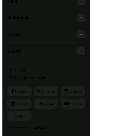
Klub
Multimedia
Kibice
Sporty
Redakcja
Polityka prywatności
Facebook
X / Twitter
Instagram
Telegram
TikTok
YouTube
RSS
Projekt i wykonanie:
24style.pl