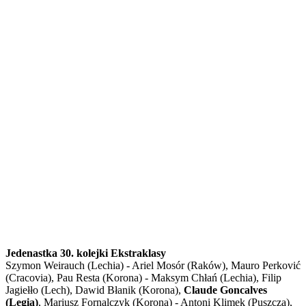
Jedenastka 30. kolejki Ekstraklasy
Szymon Weirauch (Lechia) - Ariel Mosór (Raków), Mauro Perković
(Cracovia), Pau Resta (Korona) - Maksym Chłań (Lechia), Filip
Jagiełło (Lech), Dawid Błanik (Korona),
Claude Goncalves
(Legia)
, Mariusz Fornalczyk (Korona) - Antoni Klimek (Puszcza),