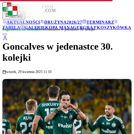
LEGIONISCI
.COM
LEGIONISCI
.COM
MENU
AKTUALNOŚCI
DRUŻYNA
2026/27
TERMINARZ
TABELA
GALERIE
KOPA MANAGER
GRAJ!
KOSZYKÓWKA
Legionisci.com
/
Aktualności
/
Goncalves w jedenastce 30. kolejki
Goncalves w jedenastce 30.
kolejki
wtorek, 29 kwietnia 2025 11:10