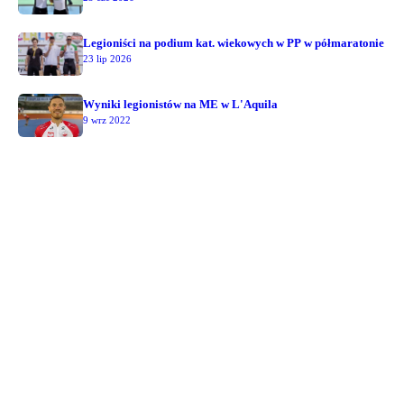
Legioniści na podium kat. wiekowych w PP w półmaratonie
23 lip 2026
Wyniki legionistów na ME w L'Aquila
9 wrz 2022