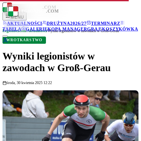
LEGIONISCI
.COM
LEGIONISCI
.COM
MENU
AKTUALNOŚCI
DRUŻYNA
2026/27
TERMINARZ
TABELA
GALERIE
KOPA MANAGER
GRAJ!
KOSZYKÓWKA
Legionisci.com
/
Aktualności
/
Wyniki legionistów w zawodach w Groß-Gerau
WROTKARSTWO
Wyniki legionistów w
zawodach w Groß-Gerau
środa, 30 kwietnia 2025 12:22