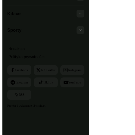
Kibice
Sporty
Redakcja
Polityka prywatności
Facebook
X / Twitter
Instagram
Telegram
TikTok
YouTube
RSS
Projekt i wykonanie:
24style.pl