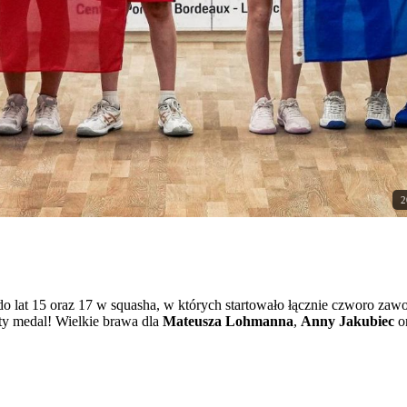
2
lat 15 oraz 17 w squasha, w których startowało łącznie czworo zawod
oty medal! Wielkie brawa dla
Mateusza Lohmanna
,
Anny Jakubiec
o