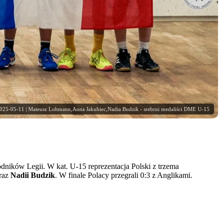
025-05-11 | Mateusz Lohmann,Anna Jakubiec,Nadia Budzik - srebrni medaliści DME U-15
ników Legii. W kat. U-15 reprezentacja Polski z trzema
raz
Nadii Budzik
. W finale Polacy przegrali 0:3 z Anglikami.