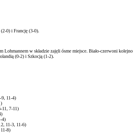
(2-0) i Francję (3-0).
 Lohmannem w składzie zajęli ósme miejsce. Biało-czerwoni kolejno: w
landią (0-2) i Szkocją (1-2).
-9, 11-4)
1)
-11, 7-11)
4)
-4)
2, 11-3, 11-6)
 11-8)