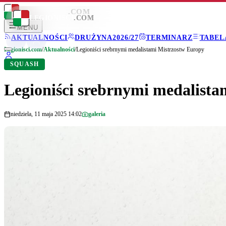
LEGIONISCI
.COM
LEGIONISCI
.COM
MENU
AKTUALNOŚCI
DRUŻYNA
2026/27
TERMINARZ
TABEL
Legionisci.com
/
Aktualności
/
Legioniści srebrnymi medalistami Mistrzostw Europy
SQUASH
Legioniści srebrnymi medalista
niedziela, 11 maja 2025 14:02
galeria