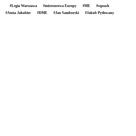
#
Legia Warszawa
#
mistrzostwa Europy
#
ME
#
squash
#
Anna Jakubiec
#
DME
#
Jan Samborski
#
Jakub Pytlowany