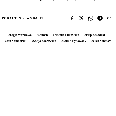
PODAJ TEN NEWS DALEJ:
#
Legia Warszawa
#
squash
#
Natalia Łukawska
#
Filip Zasadzki
#
Jan Samborski
#
Sofija Zrażewska
#
Jakub Pytlowany
#
Gleb Senatov