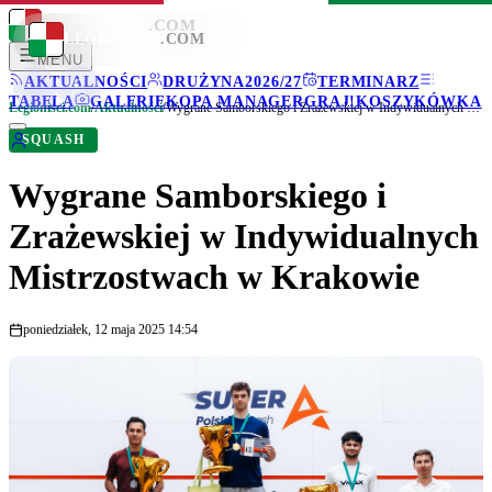
LEGIONISCI
.COM
LEGIONISCI
.COM
MENU
AKTUALNOŚCI
DRUŻYNA
2026/27
TERMINARZ
TABELA
GALERIE
KOPA MANAGER
GRAJ!
KOSZYKÓWKA
Legionisci.com
/
Aktualności
/
Wygrane Samborskiego i Zrażewskiej w Indywidualnych Mistrzostwach w Krakowie
SQUASH
Wygrane Samborskiego i
Zrażewskiej w Indywidualnych
Mistrzostwach w Krakowie
poniedziałek, 12 maja 2025 14:54