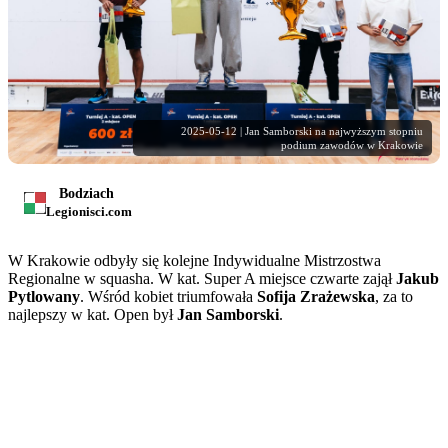
2025-05-12 | Jan Samborski na najwyższym stopniu
podium zawodów w Krakowie
Bodziach
Legionisci.com
W Krakowie odbyły się kolejne Indywidualne Mistrzostwa
Regionalne w squasha. W kat. Super A miejsce czwarte zajął
Jakub
Pytlowany
. Wśród kobiet triumfowała
Sofija Zrażewska
, za to
najlepszy w kat. Open był
Jan Samborski
.