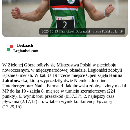
2025-05-13 | Franciszek Dubrawski - mistrz Polski do lat 19
Bodziach
Legionisci.com
W Zielonej Górze odbyły się Mistrzostwa Polski w pięcioboju
nowoczesnym, w międzynarodowej obsadzie. Legioniści zdobyli
łącznie 6 medali. W kat. U-19 trzecie miejsce Open zajęła
Hanna
Jakubowska
, którą wyprzedziły dwie Niemki - Josefine
Unterberger oraz Nadja Farmand. Jakubowska zdobyła złoty medal
MP do lat 19 - zajęła 8. miejsce w turnieju szermierczym (224
punkty), 6. wynik toru przeszkód (0:37,37), 2. najlepszy czas
pływania (2:17,12) i 5. w tabeli wynik konkurencji łączonej
(12:29,15).