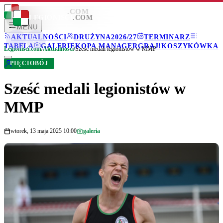
LEGIONISCI
.COM
LEGIONISCI
.COM
MENU
AKTUALNOŚCI
DRUŻYNA
2026/27
TERMINARZ
TABELA
GALERIE
KOPA MANAGER
GRAJ!
KOSZYKÓWKA
Legionisci.com
/
Aktualności
/
Sześć medali legionistów w MMP
PIĘCIOBÓJ
Sześć medali legionistów w
MMP
wtorek, 13 maja 2025 10:00
galeria