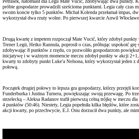
Petrasek, natomiast dla Legii Mate Vucić, zdobywając dwa punkty. Ko
próbie gospodarze prowadzili sześcioma punktami. Legia cały czas mia
swoim koncie tylko 5 punktów. Michał Kolenda przełamał impas, dwu
wykorzystał dwa rzuty wolne. Po pierwszej kwarcie Anwil Włocławe
Drugą kwartę z impetem rozpoczął Mate Vucić, który zdobył punkty 
Trener Legii, Heiko Rannula, poprosił o czas, próbując uspokoić grę
zdobywając 8 punktów z rzędu, co pozwoliło gospodarzom powiększy
inicjatywę i w ważnym momencie meczu zdobył punkty w akcji 2+1, 
kwarty to zdobyty punkt Luke'a Nelsona, który wykorzystał jeden z
połową.
Początek drugiej połowy to lepsza gra gospodarzy, którzy przejęli k
Funderburka i Justina Turnera, powiększając swoją przewagę. Po trz
strzelecką – Aleksa Radanov trafił pierwszą celną trójkę w meczu dl
4 punktów (50:46). Niestety, Legia popełniła kilka błędów, które zos
akcji kwarty, po przechwycie, E.J. Onu dorzucił dwa punkty, ale mim