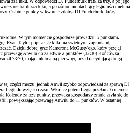
łował zza łuku. W odpowiedzi DJ Funderburk trafił za trzy, a po jego
eż nie trafili zza łuku, a po ośmiu minutach gry legioniści mieli na
arzy. Ostatnie punkty w kwarcie zdobył DJ Funderburk, który
 dwukrotnie. W tym momencie gospodarze prowadzili 5 punktami.
rę. Ryan Taylor popisał się kilkoma świetnymi zagraniami,
zczać. Dzięki dobrej grze Kamerona McGusty'ego, który przejął
szyć przewagę Anwilu do zaledwie 2 punktów (32:30) Końcówka
wadził 33:30, mając minimalną przewagę przed decydującą drugą
i w tej części meczu, jednak Anwil szybko odpowiedział za sprawą DJ
nera Legii do wzięcia czasu. Wkrótce potem Legia przełamała niemoc
ała Kolendy za trzy punkty, przewaga gospodarzy zmniejszyła się do
trafili, powiększając przewagę Anwilu do 11 punktów. W ostatniej