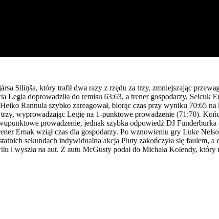
Ojārsa Siliņša, który trafił dwa razy z rzędu za trzy, zmniejszając pr
ia Legia doprowadziła do remisu 63:63, a trener gospodarzy, Selcuk E
eiko Rannula szybko zareagował, biorąc czas przy wyniku 70:65 na k
ili za trzy, wyprowadzając Legię na 1-punktowe prowadzenie (71:70).
ii dwupunktowe prowadzenie, jednak szybka odpowiedź DJ Funderburka 
er Ernak wziął czas dla gospodarzy. Po wznowieniu gry Luke Nelson
ostatnich sekundach indywidualna akcja Pluty zakończyła się faulem, a 
lu i wyszła na aut. Z autu McGusty podał do Michała Kolendy, który nat