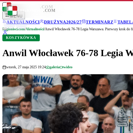
LEGIONISCI
.COM
LEGIONISCI
.COM
MENU
AKTUALNOŚCI
DRUŻYNA
2026/27
TERMINARZ
TABEL
Legionisci.com
/
Aktualności
/
Anwil Włocławek 76-78 Legia Warszawa. Pierwszy krok do fi
KOSZYKÓWKA
Anwil Włocławek 76-78 Legia Wa
wtorek, 27 maja 2025 19:24
galeria
wideo