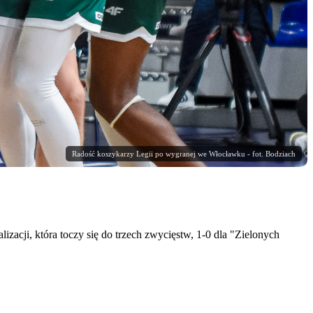
Radość koszykarzy Legii po wygranej we Włocławku - fot. Bodziach
cji, która toczy się do trzech zwycięstw, 1-0 dla "Zielonych