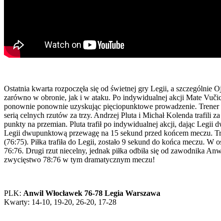
Ostatnia kwarta rozpoczęła się od świetnej gry Legii, a szczególnie 
zarówno w obronie, jak i w ataku. Po indywidualnej akcji Mate Vučic
ponownie ponownie uzyskując pięciopunktowe prowadzenie. Trener H
serią celnych rzutów za trzy. Andrzej Pluta i Michał Kolenda traf
punkty na przemian. Pluta trafił po indywidualnej akcji, dając Leg
Legii dwupunktową przewagę na 15 sekund przed końcem meczu. Tren
(76:75). Piłka trafiła do Legii, zostało 9 sekund do końca meczu. W 
76:76. Drugi rzut niecelny, jednak piłka odbiła się od zawodnika Anwi
zwycięstwo 78:76 w tym dramatycznym meczu!
PLK:
Anwil Włocławek 76-78 Legia Warszawa
Kwarty: 14-10, 19-20, 26-20, 17-28