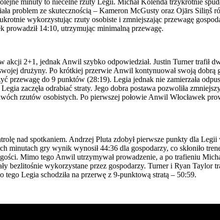
lejne minuty to niecelne rzuty Legii. Michał Kolenda trzykrotnie spud
ła problem ze skutecznością – Kameron McGusty oraz Ojārs Siliņš równi
krotnie wykorzystując rzuty osobiste i zmniejszając przewagę gospod
k prowadził 14:10, utrzymując minimalną przewagę.
w akcji 2+1, jednak Anwil szybko odpowiedział. Justin Turner trafił
 swojej drużyny. Po krótkiej przerwie Anwil kontynuował swoją dobrą g
ć przewagę do 9 punktów (28:19). Legia jednak nie zamierzała odpus
Legia zaczęła odrabiać straty. Jego dobra postawa pozwoliła zmniej
 dwóch rzutów osobistych. Po pierwszej połowie Anwil Włocławek pro
ontrolę nad spotkaniem. Andrzej Pluta zdobył pierwsze punkty dla Legi
ech minutach gry wynik wynosił 44:36 dla gospodarzy, co skłoniło tre
a gości. Mimo tego Anwil utrzymywał prowadzenie, a po trafieniu Mich
tały bezlitośnie wykorzystane przez gospodarzy. Turner i Ryan Taylor 
o tego Legia schodziła na przerwę z 9-punktową stratą – 50:59.