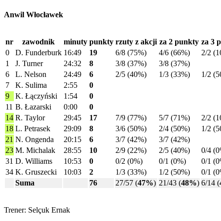
Anwil Włocławek
nr
zawodnik
minuty
punkty
rzuty z akcji
za 2 punkty
za 3 
0
D. Funderburk
16:49
19
6/8 (75%)
4/6 (66%)
2/2 (
1
J. Turner
24:32
8
3/8 (37%)
3/8 (37%)
6
L. Nelson
24:49
6
2/5 (40%)
1/3 (33%)
1/2 (
7
K. Sulima
2:55
0
9
K. Łączyński
1:54
0
11
B. Łazarski
0:00
0
14
R. Taylor
29:45
17
7/9 (77%)
5/7 (71%)
2/2 (
18
L. Petrasek
29:09
8
3/6 (50%)
2/4 (50%)
1/2 (
21
N. Ongenda
20:15
6
3/7 (42%)
3/7 (42%)
23
M. Michalak
28:55
10
2/9 (22%)
2/5 (40%)
0/4 (
31
D. Williams
10:53
0
0/2 (0%)
0/1 (0%)
0/1 (
34
K. Gruszecki
10:03
2
1/3 (33%)
1/2 (50%)
0/1 (
Suma
76
27/57 (
47%
)
21/43 (
48%
)
6/14 (
Trener: Selçuk Ernak