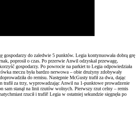
zewagę gospodarzy do zaledwie 5 punktów. Legia kontynuowała dobrą grę
rnak, poprosił o czas. Po przerwie Anwil odzyskał przewagę,
orzyść gospodarzy. Po powrocie na parkiet to Legia odpowiedziała
 Końcówka meczu była bardzo nerwowa – obie drużyny zdobywały
doprowadziła do remisu. Następnie McGusty trafił za dwa, dając
 trafił za trzy, wyprowadzając Anwil na 1-punktowe prowadzenie
on sam stanął na linii rzutów wolnych. Pierwszy rzut celny – remis
ychmiast rzucił i trafił! Legia w ostatniej sekundzie sięgnęła po