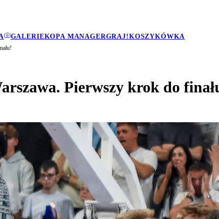
A
GALERIE
KOPA MANAGER
GRAJ!
KOSZYKÓWKA
nału!
rszawa. Pierwszy krok do finał