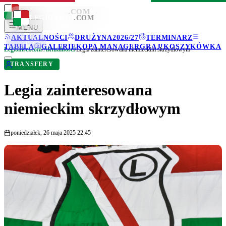
LEGIONISCI
.COM
LEGIONISCI
.COM
MENU
AKTUALNOŚCI
DRUŻYNA
2026/27
TERMINARZ
TABELA
GALERIE
KOPA MANAGER
GRAJ!
KOSZYKÓWKA
Legionisci.com
/
Aktualności
/
Legia zainteresowana niemieckim skrzydłowym
TRANSFERY
Legia zainteresowana
niemieckim skrzydłowym
poniedziałek, 26 maja 2025 22:45