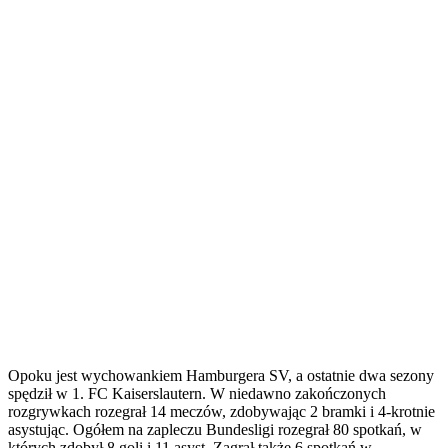
Opoku jest wychowankiem Hamburgera SV, a ostatnie dwa sezony
spędził w 1. FC Kaiserslautern. W niedawno zakończonych
rozgrywkach rozegrał 14 meczów, zdobywając 2 bramki i 4-krotnie
asystując. Ogółem na zapleczu Bundesligi rozegrał 80 spotkań, w
których zdobył 8 goli i 11 asyst. Zagrał także 6 spotkań w