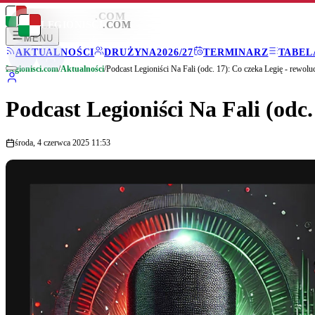
LEGIONISCI
.COM
LEGIONISCI
.COM
MENU
AKTUALNOŚCI
DRUŻYNA
2026/27
TERMINARZ
TABEL
Legionisci.com
/
Aktualności
/
Podcast Legioniści Na Fali (odc. 17): Co czeka Legię - rewolu
Podcast Legioniści Na Fali (odc.
środa, 4 czerwca 2025 11:53