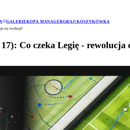
A
GALERIE
KOPA MANAGER
GRAJ!
KOSZYKÓWKA
cja czy ewolucja?
 17): Co czeka Legię - rewolucja