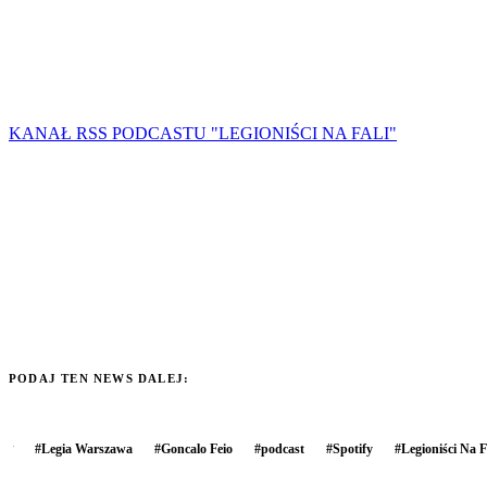
KANAŁ RSS PODCASTU "LEGIONIŚCI NA FALI"
PODAJ TEN NEWS DALEJ:
#
Legia Warszawa
#
Goncalo Feio
#
podcast
#
Spotify
#
Legioniści Na F