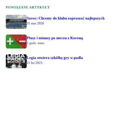
POWIĄZANE ARTYKUŁY
Szewc: Chcemy do klubu zapraszać najlepszych
31 mar 2026
Plusy i minusy po meczu z Koroną
1 godz. temu
Legia otwiera szkółkę gry w padla
21 lut 2025