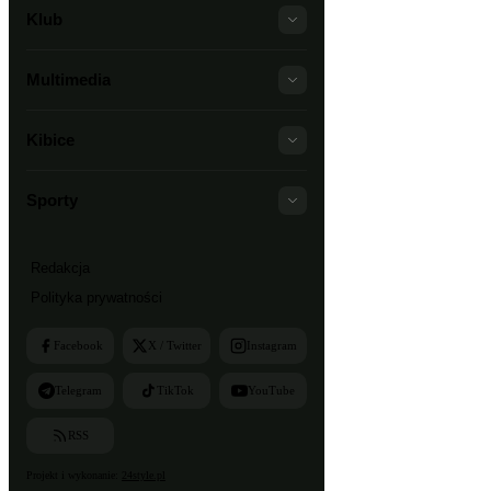
Klub
Multimedia
Kibice
Sporty
Redakcja
Polityka prywatności
Facebook
X / Twitter
Instagram
Telegram
TikTok
YouTube
RSS
Projekt i wykonanie:
24style.pl