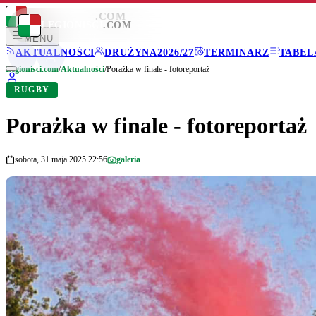
LEGIONISCI
.COM
LEGIONISCI
.COM
MENU
AKTUALNOŚCI
DRUŻYNA
2026/27
TERMINARZ
TABEL
Legionisci.com
/
Aktualności
/
Porażka w finale - fotoreportaż
RUGBY
Porażka w finale - fotoreportaż
sobota, 31 maja 2025 22:56
galeria