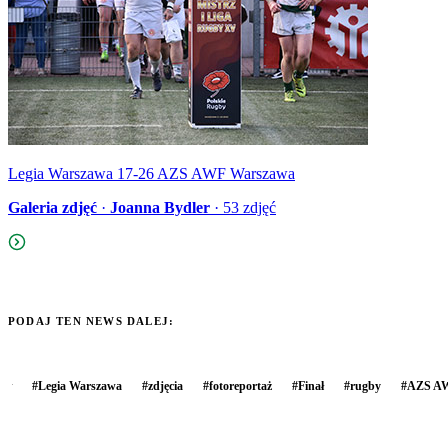
Legia Warszawa 17-26 AZS AWF Warszawa
Galeria zdjęć
·
Joanna Bydler
·
53
zdjęć
PODAJ TEN NEWS DALEJ:
#
Legia Warszawa
#
zdjęcia
#
fotoreportaż
#
Finał
#
rugby
#
AZS AW