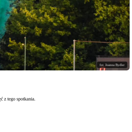
fot. Joanna Bydler
 z tego spotkania.