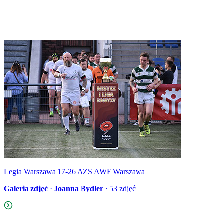
Legia Warszawa 17-26 AZS AWF Warszawa
Galeria zdjęć
·
Joanna Bydler
·
53
zdjęć