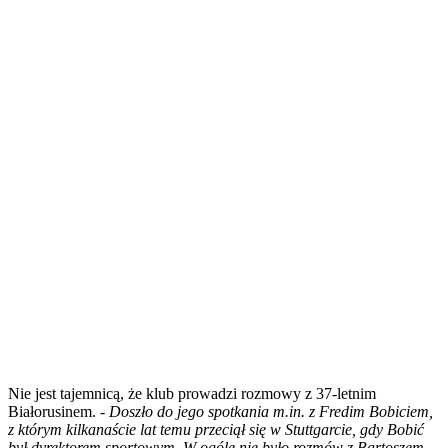
Nie jest tajemnicą, że klub prowadzi rozmowy z 37-letnim
Białorusinem.
- Doszło do jego spotkania m.in. z Fredim Bobiciem,
z którym kilkanaście lat temu przeciął się w Stuttgarcie, gdy Bobić
był dyrektorem sportowym. W ogóle nie było rozmów z Bartoszem