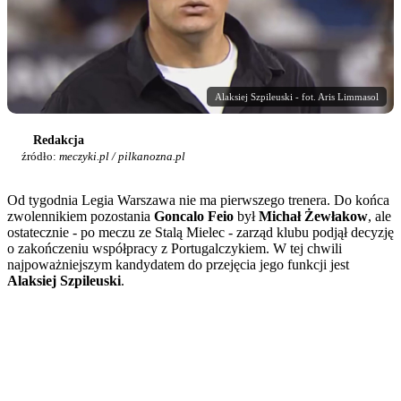
Alaksiej Szpileuski - fot. Aris Limmasol
Redakcja
źródło:
meczyki.pl / pilkanozna.pl
Od tygodnia Legia Warszawa nie ma pierwszego trenera. Do końca
zwolennikiem pozostania
Goncalo Feio
był
Michał Żewłakow
, ale
ostatecznie - po meczu ze Stalą Mielec - zarząd klubu podjął decyzję
o zakończeniu współpracy z Portugalczykiem. W tej chwili
najpoważniejszym kandydatem do przejęcia jego funkcji jest
Alaksiej Szpileuski
.