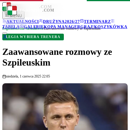
LEGIONISCI
.COM
LEGIONISCI
.COM
MENU
AKTUALNOŚCI
DRUŻYNA
2026/27
TERMINARZ
TABELA
GALERIE
KOPA MANAGER
GRAJ!
KOSZYKÓWKA
Legionisci.com
/
Aktualności
/
Zaawansowane rozmowy ze Szpileuskim
LEGIA WYBIERA TRENERA
Zaawansowane rozmowy ze
Szpileuskim
niedziela, 1 czerwca 2025 22:05