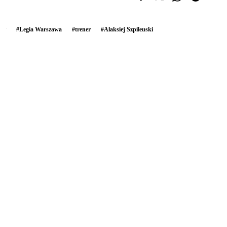
#
Legia Warszawa
#
trener
#
Alaksiej Szpileuski