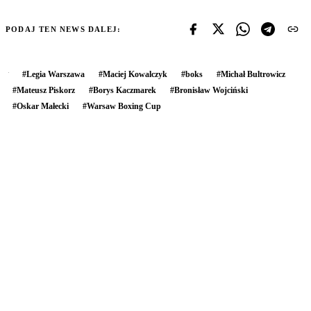
PODAJ TEN NEWS DALEJ:
#
Legia Warszawa
#
Maciej Kowalczyk
#
boks
#
Michał Bultrowicz
#
Mateusz Piskorz
#
Borys Kaczmarek
#
Bronisław Wojciński
#
Oskar Małecki
#
Warsaw Boxing Cup