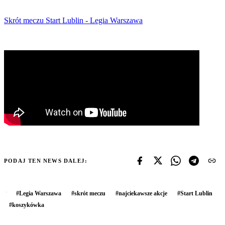
Skrót meczu Start Lublin - Legia Warszawa
PODAJ TEN NEWS DALEJ:
#
Legia Warszawa
#
skrót meczu
#
najciekawsze akcje
#
Start Lublin
#
koszykówka