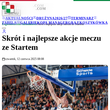
LEGIONISCI
.COM
LEGIONISCI
.COM
MENU
AKTUALNOŚCI
DRUŻYNA
2026/27
TERMINARZ
TABELA
GALERIE
KOPA MANAGER
GRAJ!
KOSZYKÓWKA
Legionisci.com
/
Aktualności
/
Skrót i najlepsze akcje meczu ze Startem
Skrót i najlepsze akcje meczu
ze Startem
czwartek, 12 czerwca 2025 08:08