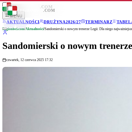
LEGIONISCI
.COM
LEGIONISCI
.COM
MENU
AKTUALNOŚCI
DRUŻYNA
2026/27
TERMINARZ
TABEL
Legionisci.com
/
Aktualności
/
Sandomierski o nowym trenerze Legii: Dla niego najważniejsze
Sandomierski o nowym trenerze L
czwartek, 12 czerwca 2025 17:32