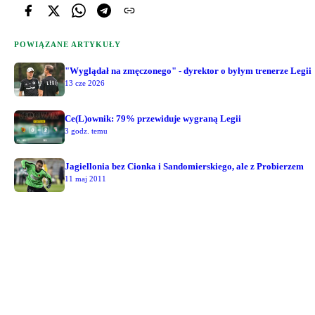
POWIĄZANE ARTYKUŁY
"Wyglądał na zmęczonego" - dyrektor o byłym trenerze Legii
13 cze 2026
Ce(L)ownik: 79% przewiduje wygraną Legii
3 godz. temu
Jagiellonia bez Cionka i Sandomierskiego, ale z Probierzem
11 maj 2011