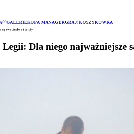
A
GALERIE
KOPA MANAGER
GRAJ!
KOSZYKÓWKA
 są zwycięstwa i tytuły
egii: Dla niego najważniejsze są