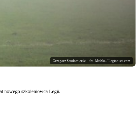
Grzegorz Sandomierski - fot. Mishka / Legionisci.com
at nowego szkoleniowca Legii.