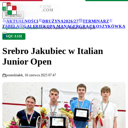
LEGIONISCI
.COM
LEGIONISCI
.COM
MENU
AKTUALNOŚCI
DRUŻYNA
2026/27
TERMINARZ
TABELA
GALERIE
KOPA MANAGER
GRAJ!
KOSZYKÓWKA
Legionisci.com
/
Aktualności
/
Srebro Jakubiec w Italian Junior Open
SQUASH
Srebro Jakubiec w Italian
Junior Open
poniedziałek, 16 czerwca 2025 07:47