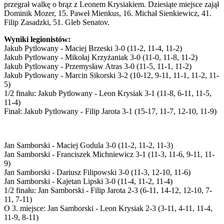
przegrał walkę o brąz z Leonem Krysiakiem. Dziesiąte miejsce zajął
Dominik Mozer, 15. Paweł Mienkus, 16. Michał Sienkiewicz, 41.
Filip Zasadzki, 51. Gleb Senatov.
Wyniki legionistów:
Jakub Pytlowany - Maciej Brzeski 3-0 (11-2, 11-4, 11-2)
Jakub Pytlowany - Mikołaj Krzyżaniak 3-0 (11-0, 11-8, 11-2)
Jakub Pytlowany - Przemysław Atras 3-0 (11-5, 11-1, 11-2)
Jakub Pytlowany - Marcin Sikorski 3-2 (10-12, 9-11, 11-1, 11-2, 11-
5)
1/2 finału: Jakub Pytlowany - Leon Krysiak 3-1 (11-8, 6-11, 11-5,
11-4)
Finał: Jakub Pytlowany - Filip Jarota 3-1 (15-17, 11-7, 12-10, 11-9)
Jan Samborski - Maciej Godula 3-0 (11-2, 11-2, 11-3)
Jan Samborski - Franciszek Michniewicz 3-1 (11-3, 11-6, 9-11, 11-
9)
Jan Samborski - Dariusz Filipowski 3-0 (11-3, 12-10, 11-6)
Jan Samborski - Kajetan Lipski 3-0 (11-4, 11-2, 11-4)
1/2 finału: Jan Samborski - Filip Jarota 2-3 (6-11, 14-12, 12-10, 7-
11, 7-11)
O 3. miejsce: Jan Samborski - Leon Krysiak 2-3 (3-11, 4-11, 11-4,
11-9, 8-11)