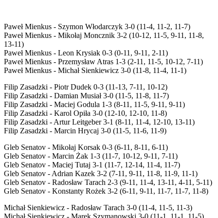
Paweł Mienkus - Szymon Włodarczyk 3-0 (11-4, 11-2, 11-7)
Paweł Mienkus - Mikołaj Moncznik 3-2 (10-12, 11-5, 9-11, 11-8,
13-11)
Paweł Mienkus - Leon Krysiak 0-3 (0-11, 9-11, 2-11)
Paweł Mienkus - Przemysław Atras 1-3 (2-11, 11-5, 10-12, 7-11)
Paweł Mienkus - Michał Sienkiewicz 3-0 (11-8, 11-4, 11-1)
Filip Zasadzki - Piotr Dudek 0-3 (11-13, 7-11, 10-12)
Filip Zasadzki - Damian Musiał 3-0 (11-5, 11-8, 11-7)
Filip Zasadzki - Maciej Godula 1-3 (8-11, 11-5, 9-11, 9-11)
Filip Zasadzki - Karol Opiła 3-0 (12-10, 12-10, 11-8)
Filip Zasadzki - Artur Leitgeber 3-1 (8-11, 11-4, 12-10, 13-11)
Filip Zasadzki - Marcin Hrycaj 3-0 (11-5, 11-6, 11-9)
Gleb Senatov - Mikołaj Korsak 0-3 (6-11, 8-11, 6-11)
Gleb Senatov - Marcin Żak 1-3 (11-7, 10-12, 9-11, 7-11)
Gleb Senatov - Maciej Tutaj 3-1 (11-7, 12-14, 11-4, 11-7)
Gleb Senatov - Adrian Kazek 3-2 (7-11, 9-11, 11-8, 11-9, 11-1)
Gleb Senatov - Radosław Tarach 2-3 (9-11, 11-4, 13-11, 4-11, 5-11)
Gleb Senatov - Konstanty Rożek 3-2 (6-11, 9-11, 11-7, 11-7, 11-8)
Michał Sienkiewicz - Radosław Tarach 3-0 (11-4, 11-5, 11-3)
Michał Sienkiewicz - Marek Szymanowski 3-0 (11-1, 11-1, 11-5)