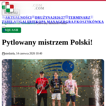
LEGIONISCI
.COM
LEGIONISCI
.COM
MENU
AKTUALNOŚCI
DRUŻYNA
2026/27
TERMINARZ
TABELA
GALERIE
KOPA MANAGER
GRAJ!
KOSZYKÓWKA
Legionisci.com
/
Aktualności
/
Pytlowany mistrzem Polski!
SQUASH
Pytlowany mistrzem Polski!
niedziela, 14 czerwca 2026 10:40