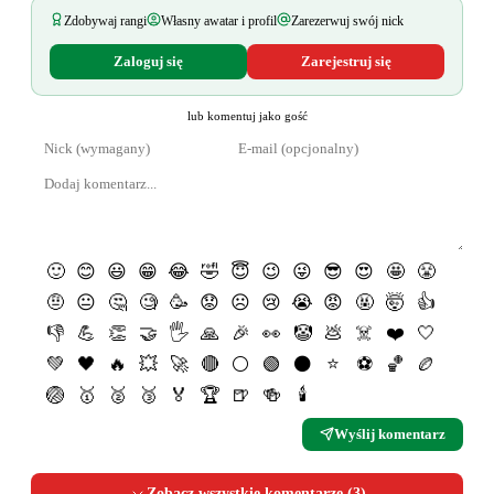
Zdobywaj rangi
Własny awatar i profil
Zarezerwuj swój nick
Zaloguj się
Zarejestruj się
lub komentuj jako gość
🙂
😊
😃
😁
😂
🤣
😇
😉
😜
😎
😍
🤩
😤
🤨
😐
🤔
🧐
🥳
😟
☹️
😢
😭
😡
🤬
🤯
👍
👎
💪
👏
🤝
🖐
🙏
🎉
👀
🤡
💩
☠️
❤️
🤍
💚
🖤
🔥
💥
🚀
🔴
⚪️
🟢
⚫️
⭐️
⚽️
🏀
🏉
🏐
🥇
🥈
🥉
🏅
🏆
🍺
🍻
🕯
Wyślij komentarz
Zobacz wszystkie komentarze (
3
)