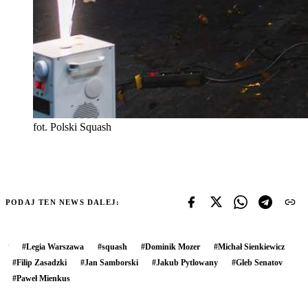
fot. Polski Squash
PODAJ TEN NEWS DALEJ:
#
Legia Warszawa
#
squash
#
Dominik Mozer
#
Michał Sienkiewicz
#
Filip Zasadzki
#
Jan Samborski
#
Jakub Pytlowany
#
Gleb Senatov
#
Paweł Mienkus