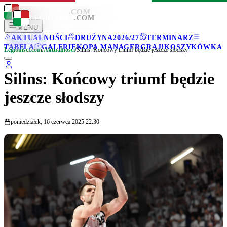
LEGIONISCI
.COM
LEGIONISCI
.COM
MENU
AKTUALNOŚCI
DRUŻYNA
2026/27
TERMINARZ
TABELA
GALERIE
KOPA MANAGER
GRAJ!
KOSZYKÓWKA
Legionisci.com
/
Aktualności
/
Silins: Końcowy triumf będzie jeszcze słodszy
Silins: Końcowy triumf będzie
jeszcze słodszy
poniedziałek, 16 czerwca 2025 22:30