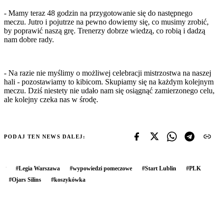
- Mamy teraz 48 godzin na przygotowanie się do następnego
meczu. Jutro i pojutrze na pewno dowiemy się, co musimy zrobić,
by poprawić naszą grę. Trenerzy dobrze wiedzą, co robią i dadzą
nam dobre rady.
- Na razie nie myślimy o możliwej celebracji mistrzostwa na naszej
hali - pozostawiamy to kibicom. Skupiamy się na każdym kolejnym
meczu. Dziś niestety nie udało nam się osiągnąć zamierzonego celu,
ale kolejny czeka nas w środę.
PODAJ TEN NEWS DALEJ:
#
Legia Warszawa
#
wypowiedzi pomeczowe
#
Start Lublin
#
PLK
#
Ojars Silins
#
koszykówka