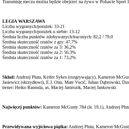
Transmisję meczu można będzie obejrzeć na żywo w Polsacie Sport 1
LEGIA WARSZAWA
Liczba wygranych/porażek: 33-21
Liczba wygranych/porażek u siebie: 13-12
Średnia liczba punktów zdobywanych/traconych: 82,2 / 79,0
Średnia skuteczność rzutów z gry: 47,7%
Średnia skuteczność rzutów za 3: 36,2%
Średnia skuteczność rzutów za 2: 56,3%
Średnia skuteczność rzutów za 1: 73,2%
Skład:
Andrzej Pluta, Keifer Sykes (rozgrywający), Kameron McGust
Jasiewicz (skrzydłowi), E.J. Onu, Mate Vucić, Julian Dąbrowski, D
trener: Heiko Rannula, as. Maciej Jamrozik, Maciej Jankowski
Najwięcej punktów:
Kameron McGusty 784 (śr. 19,1), Andrzej Pluta 
Przewidywana wyjściowa piątka:
Andrzej Pluta, Kameron McGusty,