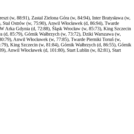
zt (w, 88:91), Zastal Zielona Góra (w, 84:94), Inter Bratysława (w,
4), Stal Ostrów (w, 75:90), Anwil Włocławek (d, 86:94), Twarde
AMW Arka Gdynia (d, 72:88), Śląsk Wrocław (w, 85:73), King Szczecin
ra (d, 85:79), Górnik Wałbrzych (w, 73:72), Dziki Warszawa (w,
, 80:79), Anwil Włocławek (w, 77:85), Twarde Pierniki Toruń (w,
:79), King Szczecin (w, 81:84), Górnik Wałbrzych (d, 86:55), Górnik
, Anwil Włocławek (d, 101:80), Start Lublin (w, 82:81), Start