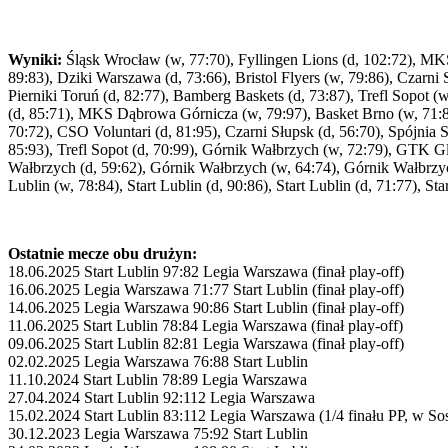
Wyniki:
Śląsk Wrocław (w, 77:70), Fyllingen Lions (d, 102:72), MKS
89:83), Dziki Warszawa (d, 73:66), Bristol Flyers (w, 79:86), Czarni
Pierniki Toruń (d, 82:77), Bamberg Baskets (d, 73:87), Trefl Sopot
(d, 85:71), MKS Dąbrowa Górnicza (w, 79:97), Basket Brno (w, 71:84)
70:72), CSO Voluntari (d, 81:95), Czarni Słupsk (d, 56:70), Spójnia
85:93), Trefl Sopot (d, 70:99), Górnik Wałbrzych (w, 72:79), GTK G
Wałbrzych (d, 59:62), Górnik Wałbrzych (w, 64:74), Górnik Wałbrzyc
Lublin (w, 78:84), Start Lublin (d, 90:86), Start Lublin (d, 71:77), Sta
Ostatnie mecze obu drużyn:
18.06.2025 Start Lublin 97:82 Legia Warszawa (finał play-off)
16.06.2025 Legia Warszawa 71:77 Start Lublin (finał play-off)
14.06.2025 Legia Warszawa 90:86 Start Lublin (finał play-off)
11.06.2025 Start Lublin 78:84 Legia Warszawa (finał play-off)
09.06.2025 Start Lublin 82:81 Legia Warszawa (finał play-off)
02.02.2025 Legia Warszawa 76:88 Start Lublin
11.10.2024 Start Lublin 78:89 Legia Warszawa
27.04.2024 Start Lublin 92:112 Legia Warszawa
15.02.2024 Start Lublin 83:112 Legia Warszawa (1/4 finału PP, w S
30.12.2023 Legia Warszawa 75:92 Start Lublin