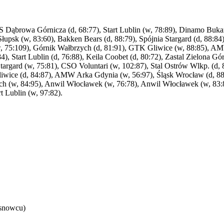
 Dąbrowa Górnicza (d, 68:77), Start Lublin (w, 78:89), Dinamo Bukares
 Słupsk (w, 83:60), Bakken Bears (d, 88:79), Spójnia Stargard (d, 88:8
 (w, 75:109), Górnik Wałbrzych (d, 81:91), GTK Gliwice (w, 88:85), 
, Start Lublin (d, 76:88), Keila Coobet (d, 80:72), Zastal Zielona Gó
 Stargard (w, 75:81), CSO Voluntari (w, 102:87), Stal Ostrów Wlkp. (d
liwice (d, 84:87), AMW Arka Gdynia (w, 56:97), Śląsk Wrocław (d, 88
h (w, 84:95), Anwil Włocławek (w, 76:78), Anwil Włocławek (w, 83:89)
rt Lublin (w, 97:82).
osnowcu)