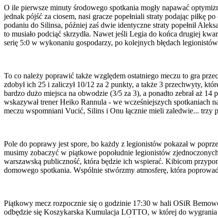
O ile pierwsze minuty środowego spotkania mogły napawać optymizmem
jednak pójść za ciosem, nasi gracze popełniali straty podając piłkę 
podaniu do Silinsa, później zaś dwie identyczne straty popełnił Aleks
to musiało podciąć skrzydła. Nawet jeśli Legia do końca drugiej kwa
serię 5:0 w wykonaniu gospodarzy, po kolejnych błędach legionistów..
To co należy poprawić także względem ostatniego meczu to gra prz
zdobył ich 25 i zaliczył 10/12 za 2 punkty, a także 3 przechwyty, k
bardzo dużo miejsca na obwodzie (3/5 za 3), a ponadto zebrał aż 14 p
wskazywał trener Heiko Rannula - we wcześniejszych spotkaniach nas
meczu wspomniani Vucić, Silins i Onu łącznie mieli zaledwie... trzy 
Pole do poprawy jest spore, bo każdy z legionistów pokazał w poprz
musimy zobaczyć w piątkowe popołudnie legionistów zjednoczonych 
warszawską publiczność, która będzie ich wspierać. Kibicom przypom
domowego spotkania. Wspólnie stwórzmy atmosferę, która poprowadzi 
Piątkowy mecz rozpocznie się o godzinie 17:30 w hali OSiR Bemowo p
odbędzie się Koszykarska Kumulacja LOTTO, w której do wygrania bę