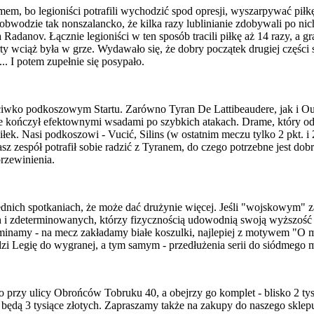
, bo legioniści potrafili wychodzić spod opresji, wyszarpywać piłkę,
po obwodzie tak nonszalancko, że kilka razy lublinianie zdobywali po n
a Radanov. Łącznie legioniści w ten sposób tracili piłkę aż 14 razy, a 
rty wciąż była w grze. Wydawało się, że dobry początek drugiej częśc
. I potem zupełnie się posypało.
eciwko podkoszowym Startu. Zarówno Tyran De Lattibeaudere, jak i 
tóre kończył efektownymi wsadami po szybkich atakach. Drame, który od
iłek. Nasi podkoszowi - Vucić, Silins (w ostatnim meczu tylko 2 pkt. i
z zespół potrafił sobie radzić z Tyranem, do czego potrzebne jest do
przewinienia.
ednich spotkaniach, że może dać drużynie więcej. Jeśli "wojskowym" z
i zdeterminowanych, którzy fizycznością udowodnią swoją wyższość 
inamy - na mecz zakładamy białe koszulki, najlepiej z motywem "O mi
Legię do wygranej, a tym samym - przedłużenia serii do siódmego mecz
rzy ulicy Obrońców Tobruku 40, a obejrzy go komplet - blisko 2 tys.
dą 3 tysiące złotych. Zapraszamy także na zakupy do naszego sklepu