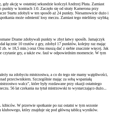
 gdy akcję w ostatniej sekundzie kończył Andrzej Pluta. Zamiast
ich punkty w kontrach 1:0. Zaczęło się od straty Kamerona przy
gracze Startu zdobyli w ten sposób aż 24 punkty. Niesamowicie dużo i
i spotkania może odmienić losy meczu. Zamiast tego mieliśmy szybką
Ousmane Drame zdobywali punkty w zbyt łatwy sposób. Jamajczyk
dał łącznie 10 rzutów z gry, zdobył 17 punktów, kolejny raz mając
 2 zb. w 18,5 min.) oraz Onu muszą dać z siebie znacznie więcej. Jak
bre czytanie gry, a także ew. faul w odpowiednim momencie. W tym
ależy na zdobyciu mistrzostwa, a co do tego nie mamy wątpliwości,
nad przeciwnikiem. Szczególnie mając za sobą wspaniałą
strzostwo walcz", które były rozdawane przy okazji ostatniego
u. 56 lat czekania na tytuł mistrzowski to wystarczająco dużo...
 kibiców. W przerwie spotkanie po raz ostatni w tym sezonie
 klubowego, który znajduje się pod główną tablicą wyników.