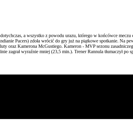
 niż dotychczas, a wszystko z powodu urazu, którego w końcówce meczu
ianie Pacers) zdoła wrócić do gry już na piątkowe spotkanie. Na pewn
 Pluty oraz Kamerona McGustiego. Kameron - MVP sezonu zasadniczego, 
nie zagrał wyraźnie mniej (23,5 min.). Trener Rannula tłumaczył po s