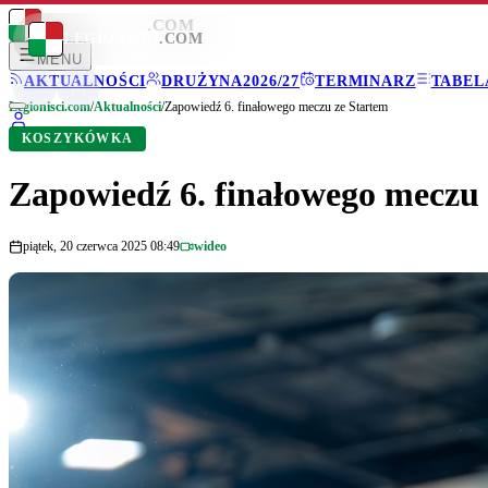
LEGIONISCI
.COM
LEGIONISCI
.COM
MENU
AKTUALNOŚCI
DRUŻYNA
2026/27
TERMINARZ
TABEL
Legionisci.com
/
Aktualności
/
Zapowiedź 6. finałowego meczu ze Startem
KOSZYKÓWKA
Zapowiedź 6. finałowego meczu
piątek, 20 czerwca 2025 08:49
wideo