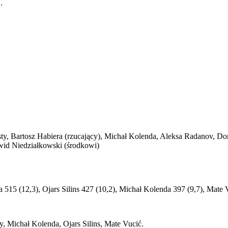
.
y, Bartosz Habiera (rzucający), Michał Kolenda, Aleksa Radanov, Dom
awid Niedziałkowski (środkowi)
515 (12,3), Ojars Silins 427 (10,2), Michał Kolenda 397 (9,7), Mate V
 Michał Kolenda, Ojars Silins, Mate Vucić.