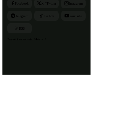
Facebook
X / Twitter
Instagram
Telegram
TikTok
YouTube
RSS
Projekt i wykonanie:
24style.pl