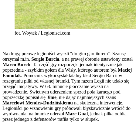
fot. Woytek / Legionisci.com
Na drugą połowę legioniści wyszli "drugim garniturem". Szansę
otrzymał m.in.
Sergio Barcia
, a na prawej obronie ustawiony został
Marco Burch
. Ta część gry rozpoczęła jednak identycznie jak
poprzednia - szybkim golem dla Wisły, którego autorem był
Maciej
Famulak
. Pomocnik wykorzystał fatalny błąd Sergio Barcii w
rozegraniu piłki od własnej bramki. Tym razem Legii nie udało się
przejąć inicjatywy. W 63. minucie płocczanie wyszli na
prowadzenie. Świetnym uderzeniem sprzed pola karnego pod
poprzeczkę popisał się
Jime
, nie dając najmniejszych szans
Marcelowi Mendes-Dudzińskiemu
na skuteczną interwencję.
Legioniści po wznowieniu gry próbowali błyskawicznie wrócić do
wyrównania, na bramkę uderzał
Marc Gual
, jednak piłka odbita
przez jednego z defensorów trafiła tylko w słupek.