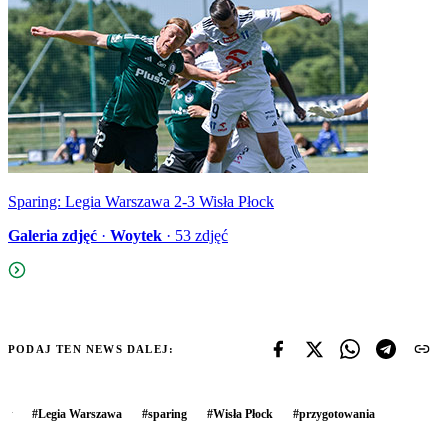
Sparing: Legia Warszawa 2-3 Wisła Płock
Galeria zdjęć
·
Woytek
·
53
zdjęć
PODAJ TEN NEWS DALEJ:
#
Legia Warszawa
#
sparing
#
Wisła Płock
#
przygotowania