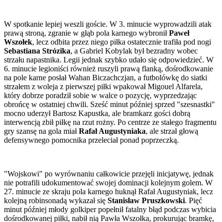
W spotkanie lepiej weszli goście. W 3. minucie wyprowadzili atak
prawą stroną, zgranie w głąb pola karnego wybronił
Paweł
Wszołek
, lecz odbita przez niego piłka ostatecznie trafiła pod nogi
Sebastiana Strózika
, a Gabriel Kobylak był bezradny wobec
strzału napastnika. Legii jednak szybko udało się odpowiedzieć. W
6. minucie legioniści również ruszyli prawą flanką, dośrodkowanie
na pole karne posłał Wahan Biczachczjan, a futbolówkę do siatki
strzałem z woleja z pierwszej piłki wpakował Migouel Alfarela,
który dobrze poradził sobie w walce o pozycję, wyprzedzając
obrońcę w ostatniej chwili. Sześć minut później sprzed "szesnastki"
mocno uderzył Bartosz Kapustka, ale bramkarz gości dobrą
interwencją zbił piłkę na rzut rożny. Po centrze ze stałego fragmentu
gry szansę na gola miał
Rafał Augustyniaka
, ale strzał głową
defensywnego pomocnika przeleciał ponad poprzeczką.
"Wojskowi" po wyrównaniu całkowicie przejęli inicjatywę, jednak
nie potrafili udokumentować swojej dominacji kolejnym golem. W
27. minucie ze skraju pola karnego huknął Rafał Augustyniak, lecz
kolejną robinsonadą wykazał się
Stanisław Pruszkowski
. Pięć
minut później młody golkiper popełnił fatalny błąd podczas wybicia
dośrodkowanej piłki, nabił nią Pawła Wszołka, prokurując bramkę,