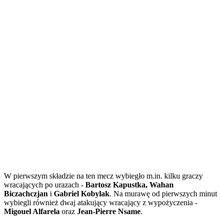
W pierwszym składzie na ten mecz wybiegło m.in. kilku graczy
wracających po urazach -
Bartosz Kapustka, Wahan
Biczachczjan
i
Gabriel Kobylak
. Na murawę od pierwszych minut
wybiegli również dwaj atakujący wracający z wypożyczenia -
Migouel Alfarela
oraz
Jean-Pierre Nsame
.