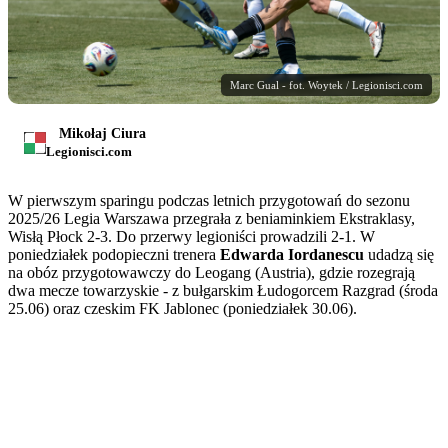
Marc Gual - fot. Woytek / Legionisci.com
Mikołaj Ciura
Legionisci.com
W pierwszym sparingu podczas letnich przygotowań do sezonu
2025/26 Legia Warszawa przegrała z beniaminkiem Ekstraklasy,
Wisłą Płock 2-3. Do przerwy legioniści prowadzili 2-1. W
poniedziałek podopieczni trenera
Edwarda Iordanescu
udadzą się
na obóz przygotowawczy do Leogang (Austria), gdzie rozegrają
dwa mecze towarzyskie - z bułgarskim Łudogorcem Razgrad (środa
25.06) oraz czeskim FK Jablonec (poniedziałek 30.06).