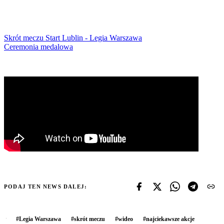
Skrót meczu Start Lublin - Legia Warszawa
Ceremonia medalowa
PODAJ TEN NEWS DALEJ:
#
Legia Warszawa
#
skrót meczu
#
wideo
#
najciekawsze akcje