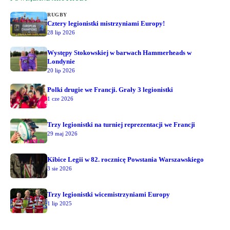
RUGBY
Cztery legionistki mistrzyniami Europy!
28 lip 2026
Występy Stokowskiej w barwach Hammerheads w
Londynie
20 lip 2026
Polki drugie we Francji. Grały 3 legionistki
1 cze 2026
Trzy legionistki na turniej reprezentacji we Francji
29 maj 2026
Kibice Legii w 82. rocznicę Powstania Warszawskiego
3 sie 2026
Trzy legionistki wicemistrzyniami Europy
1 lip 2025