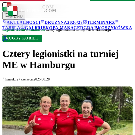
LEGIONISCI
.COM
LEGIONISCI
.COM
MENU
AKTUALNOŚCI
DRUŻYNA
2026/27
TERMINARZ
TABELA
GALERIE
KOPA MANAGER
GRAJ!
KOSZYKÓWKA
Legionisci.com
/
Aktualności
/
Cztery legionistki na turniej ME w Hamburgu
RUGBY KOBIET
Cztery legionistki na turniej
ME w Hamburgu
piątek, 27 czerwca 2025 08:28