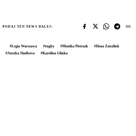
PODAJ TEN NEWS DALEJ:
#
Legia Warszawa
#
rugby
#
Monika Pietrzak
#
Ilona Zaiszliuk
#
Anezka Sladkova
#
Karolina Glinka